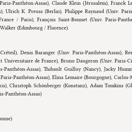
 Paris-Panthéon-Assas), Claude Klein (Jérusalem), Franck Le
), Ulrich K. Preuss (Berlin), Philippe Raynaud (Univ. Paris
France / Paris), François Saint-Bonnet (Univ. Paris-Pant
 Walker (Edimbourg / Florence).
réteil), Denis Baranger (Univ. Paris-Panthéon-Assas), Re
ut Universitaire de France), Bruno Daugeron (Univ. Paris-C
is-Panthéon-Assas), Thibault Guilluy (Nancy), Jacky Humm
 Paris-Panthéon-Assas), Elina Lemaire (Bourgogne), Carlos-
aris), Christoph Schönberger (Konstanz), Adam Tomkins (Gl
is-Panthéon-Assas)
bonne)