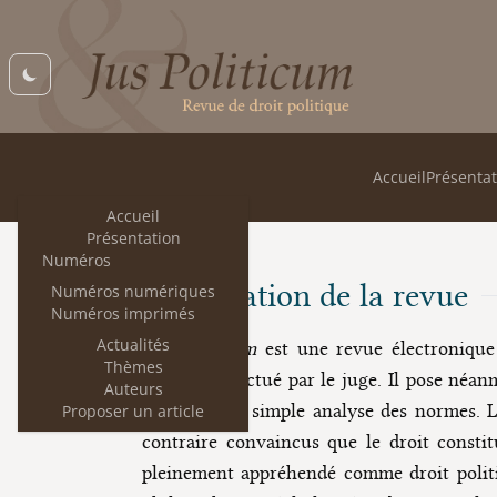
Accueil
Présentat
Accueil
Présentation
Numéros
Présentation de la revue
Numéros numériques
Numéros imprimés
Actualités
Jus Politicum
est une revue électronique 
Thèmes
contrôle effectué par le juge. Il pose né
Auteurs
même à une simple analyse des normes. Loi
Proposer un article
contraire convaincus que le droit constit
pleinement appréhendé comme droit politiq