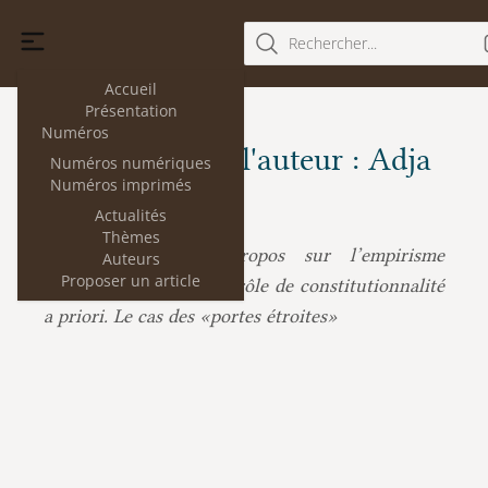
Rechercher...
Accueil
Présentation
Numéros
Les articles de l'auteur : Adja
Numéros numériques
Numéros imprimés
Mbengue
Actualités
Thèmes
Adja Mbengue :
Propos sur l’empirisme
Auteurs
Proposer un article
procédural dans le contrôle de constitutionnalité
a priori. Le cas des «portes étroites»