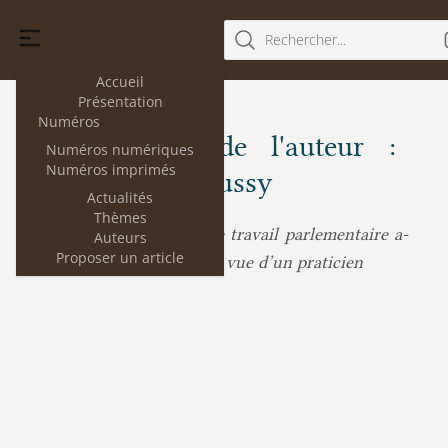
Rechercher...
Accueil
Présentation
Numéros
Les articles de l'auteur :
Numéros numériques
Numéros imprimés
Damien Chamussy
Actualités
Thèmes
Damien Chamussy :
Le travail parlementaire a-
Auteurs
Proposer un article
t-il changé ? Le point de vue d’un praticien