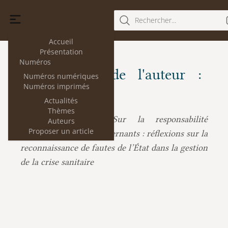
Rechercher...
Accueil
Présentation
Numéros
Les articles de l'auteur :
Numéros numériques
Numéros imprimés
Élodie Saillant
Actualités
Thèmes
Élodie Saillant :
Sur la responsabilité
Auteurs
Proposer un article
administrative des gouvernants : réflexions sur la
reconnaissance de fautes de l’État dans la gestion
de la crise sanitaire