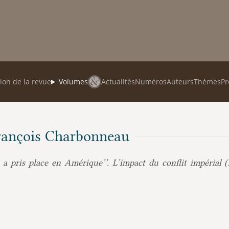
ion de la revue
Volumes
Actualités
Numéros
Auteurs
Thèmes
Pr
 François Charbonneau
 a pris place en Amérique’’. L’impact du conflit impérial (