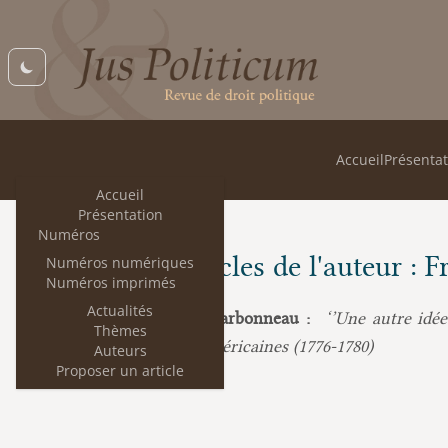
Accueil
Présentat
Accueil
Présentation
Numéros
Les articles de l'auteur :
Numéros numériques
Numéros imprimés
Actualités
François Charbonneau :
‘’Une autre idée
Thèmes
étatiques américaines (1776-1780)
Auteurs
Proposer un article