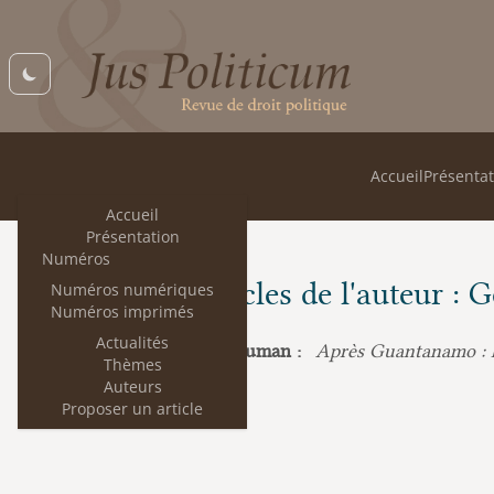
Accueil
Présentat
Accueil
Présentation
Numéros
Les articles de l'auteur :
Numéros numériques
Numéros imprimés
Actualités
Gerald L. Neuman :
Après Guantanamo : l’
Thèmes
Auteurs
Proposer un article