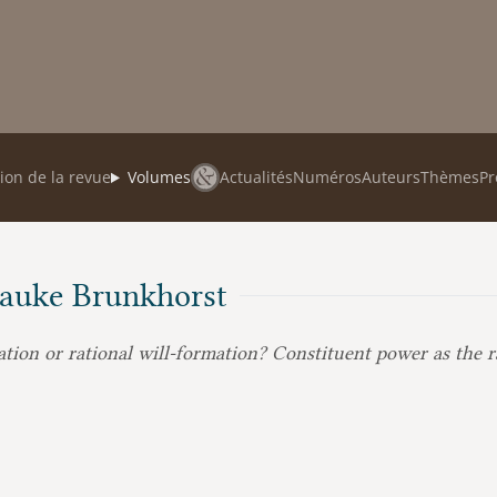
ion de la revue
Volumes
Actualités
Numéros
Auteurs
Thèmes
Pr
 Hauke Brunkhorst
tion or rational will-formation? Constituent power as the r