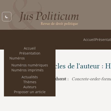
Accueil
Présentat
Accueil
Présentation
Numéros
Les articles de l'auteur :
Numéros numériques
Numéros imprimés
Actualités
Hauke Brunkhorst :
Concrete-order-forma
Thèmes
Auteurs
Proposer un article