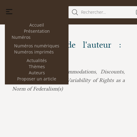
Rechercher...
Accueil
Présentation
Numéros
Les articles de l'auteur :
Numéros numériques
Numéros imprimés
Judith Resnik
Actualités
Thèmes
Judith Resnik :
Accommodations, Discounts,
Auteurs
Proposer un article
and Displacement: The Variability of Rights as a
Norm of Federalism(s)