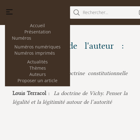
Rechercher...
Accueil
Présentation
Numéros
Les articles de l'auteur :
Numéros numériques
Numéros imprimés
Louis Terracol
Actualités
Thèmes
Louis Terracol :
La doctrine constitutionnelle
Auteurs
Proposer un article
du régime de Vichy
Louis Terracol :
La doctrine de Vichy. Penser la
légalité et la légitimité autour de l’autorité