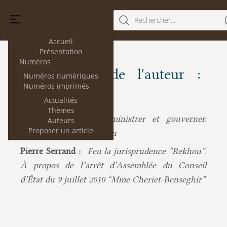
Rechercher...
Accueil
Présentation
Numéros
Les articles de l'auteur :
Numéros numériques
Numéros imprimés
Pierre Serrand
Actualités
Thèmes
Pierre Serrand :
Administrer et gouverner.
Auteurs
Proposer un article
Histoire d'une distinction
Pierre Serrand :
Feu la jurisprudence “Rekhou”.
À propos de l’arrêt d’Assemblée du Conseil
d’État du 9 juillet 2010 “Mme Cheriet-Benseghir”