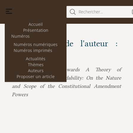
Rechercher...
Accueil
Présentation
Numéros
Les articles de l'auteur :
Numéros numériques
Numéros imprimés
Yaniv Roznai
Actualités
Thèmes
Yaniv Roznai :
Towards A Theory of
Auteurs
Proposer un article
Constitutional Unamendability: On the Nature
and Scope of the Constitutional Amendment
Powers