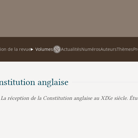
ion de la revue
Volumes
Actualités
Numéros
Auteurs
Thèmes
Pr
nstitution anglaise
a réception de la Constitution anglaise au XIXe siècle. Étu