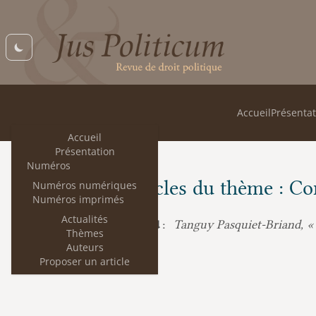
Accueil
Présentat
Accueil
Présentation
Numéros
Les articles du thème : Co
Numéros numériques
Numéros imprimés
Actualités
Tanguy Pasquiet-Briand, « L
Patrice Rolland :
Thèmes
Auteurs
Proposer un article