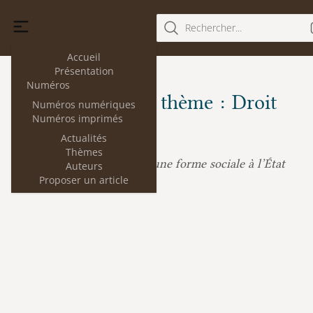
Rechercher...
Accueil
Présentation
Numéros
Les articles du thème : Droit
Numéros numériques
Numéros imprimés
social
Actualités
Thèmes
« Donner une forme sociale à l’État
Céline Jouin :
Auteurs
Proposer un article
» : Heller et Gierke