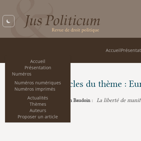
Accueil
Présentat
Accueil
Présentation
Numéros
Les articles du thème : Eu
Numéros numériques
Numéros imprimés
Actualités
La liberté de manif
Marie-Élisabeth Baudoin :
Thèmes
Auteurs
Proposer un article