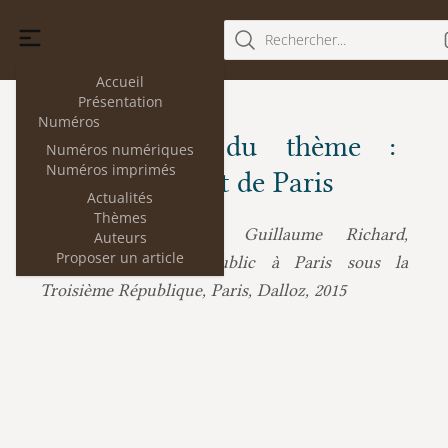
Rechercher...
Accueil
Présentation
Numéros
Les articles du thème :
Numéros numériques
Numéros imprimés
Faculté de droit de Paris
Actualités
Thèmes
Guillaume Richard,
Pierre-Henri Prélot :
Auteurs
Proposer un article
Enseigner le droit public à Paris sous la
Troisième République, Paris, Dalloz, 2015