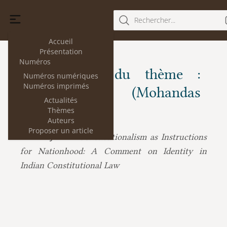
Rechercher...
Accueil
Présentation
Numéros
Les articles du thème :
Numéros numériques
Numéros imprimés
Gandhi (Mohandas
Actualités
Karamchand)
Thèmes
Auteurs
Proposer un article
Constitutionalism as Instructions
Mathew John :
for Nationhood: A Comment on Identity in
Indian Constitutional Law