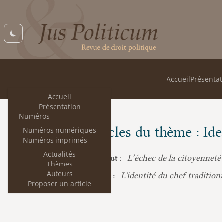
Accueil
Présentat
Accueil
Présentation
Numéros
Les articles du thème : Ide
Numéros numériques
Numéros imprimés
Actualités
L’échec de la citoyenneté
Édouard Dubout :
Thèmes
Auteurs
L'identité du chef traditio
Aimé Dounian :
Proposer un article