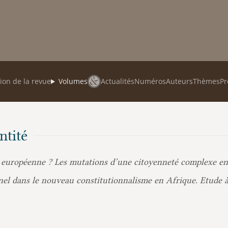
ion de la revue
Volumes
Actualités
Numéros
Auteurs
Thèmes
Pr
ntité
 européenne ? Les mutations d’une citoyenneté complexe en p
nnel dans le nouveau constitutionnalisme en Afrique. Etude à