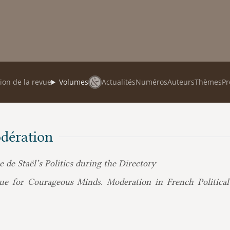
ion de la revue
Volumes
Actualités
Numéros
Auteurs
Thèmes
Pr
odération
de Staël’s Politics during the Directory
ue for Courageous Minds. Moderation in French Political 