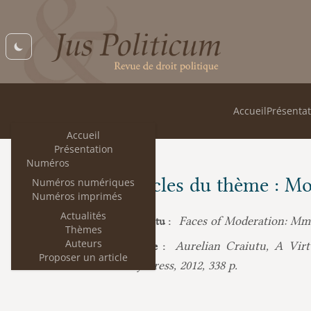
Accueil
Présentat
Accueil
Présentation
Numéros
Les articles du thème : M
Numéros numériques
Numéros imprimés
Actualités
Faces of Moderation: Mme 
Aurelian Craiutu :
Thèmes
Auteurs
Aurelian Craiutu, A Virt
Alain Laquièze :
Proposer un article
University Press, 2012, 338 p.