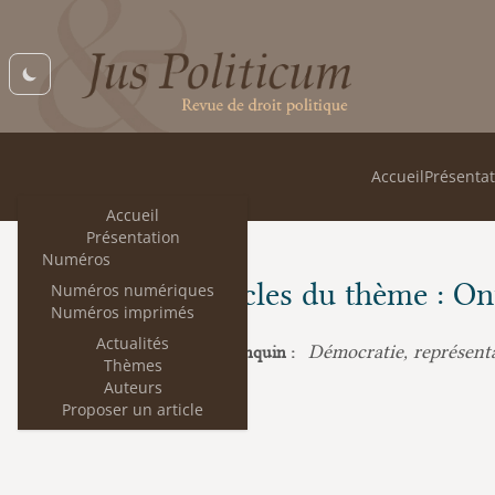
Accueil
Présentat
Accueil
Présentation
Numéros
Les articles du thème : On
Numéros numériques
Numéros imprimés
Actualités
Démocratie, représentat
Jean-Marie Denquin :
Thèmes
Auteurs
Proposer un article