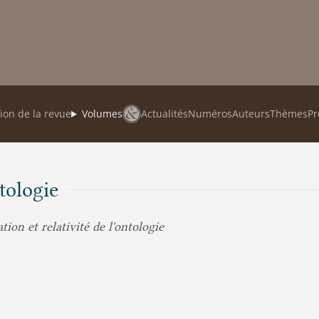
ion de la revue
Volumes
Actualités
Numéros
Auteurs
Thèmes
Pr
tologie
ion et relativité de l'ontologie