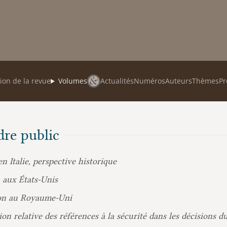
ion de la revue
Volumes
Actualités
Numéros
Auteurs
Thèmes
Pr
dre public
en Italie, perspective historique
n aux États-Unis
tion au Royaume-Uni
on relative des références à la sécurité dans les décisions d