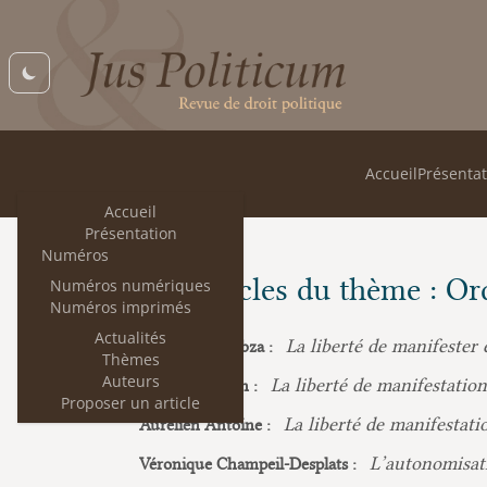
Accueil
Présentat
Accueil
Présentation
Numéros
Les articles du thème : Or
Numéros numériques
Numéros imprimés
Actualités
La liberté de manifester 
Isabelle Boucobza :
Thèmes
Auteurs
La liberté de manifestatio
David Mongoin :
Proposer un article
La liberté de manifesta
Aurélien Antoine :
L’autonomisati
Véronique Champeil-Desplats :