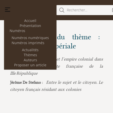
Rechercher...
Accueil
Présentation
Numéros
Les articles du thème :
Numéros numériques
Numéros imprimés
République impériale
Actualités
Thèmes
L’Empire et l’empire colonial dans
Olivier Beaud :
Auteurs
Proposer un article
la doctrine publiciste française de la
IIIe République
Entre le sujet et le citoyen. Le
Jérôme De Stefano :
citoyen français résidant aux colonies