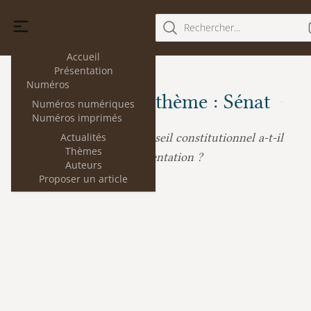
Rechercher...
Accueil
Présentation
Numéros
Les articles du thème : Sénat
Numéros numériques
Numéros imprimés
Actualités
Le Conseil constitutionnel a-t-il
Bruno Daugeron :
Thèmes
une théorie de la représentation ?
Auteurs
Proposer un article