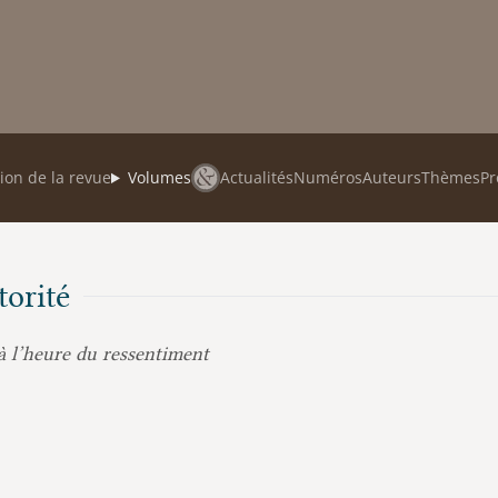
ion de la revue
Volumes
Actualités
Numéros
Auteurs
Thèmes
Pr
torité
 à l’heure du ressentiment