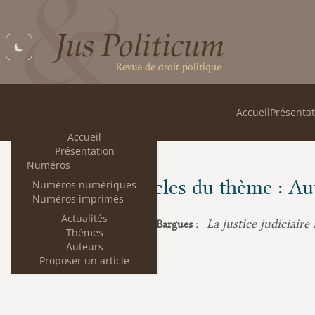
Accueil
Présentat
Accueil
Présentation
Numéros
Les articles du thème : Au
Numéros numériques
Numéros imprimés
Actualités
La justice judiciaire
Cécile Guérin-Bargues :
Thèmes
Auteurs
Proposer un article