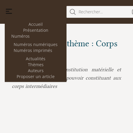
Rechercher...
Accueil
Présentation
Numéros
Les articles du thème : Corps
Numéros numériques
Numéros imprimés
intermédiaires
Actualités
Thèmes
Constitution matérielle et
Édouard Delruelle :
Auteurs
Proposer un article
constitution mixte. Du pouvoir constituant aux
corps intermédiaires