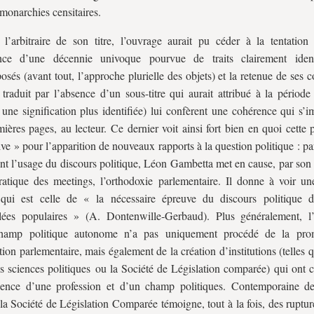
monarchies censitaires.
 l’arbitraire de son titre, l’ouvrage aurait pu céder à la tentation
ence d’une décennie univoque pourvue de traits clairement ident
osés (avant tout, l’approche plurielle des objets) et la retenue de ses 
 traduit par l’absence d’un sous-titre qui aurait attribué à la période
 une signification plus identifiée) lui confèrent une cohérence qui s’
mières pages, au lecteur. Ce dernier voit ainsi fort bien en quoi cette 
ive » pour l’apparition de nouveaux rapports à la question politique : p
nt l’usage du discours politique, Léon Gambetta met en cause, par son
ratique des meetings, l’orthodoxie parlementaire. Il donne à voir un
qui est celle de « la nécessaire épreuve du discours politique 
lées populaires » (A. Dontenwille‑Gerbaud). Plus généralement, l’
hamp politique autonome n’a pas uniquement procédé de la pro
tution parlementaire, mais également de la création d’institutions (telles 
es sciences politiques ou la Société de Législation comparée) qui ont 
gence d’une profession et d’un champ politiques. Contemporaine d
, la Société de Législation Comparée témoigne, tout à la fois, des ruptu