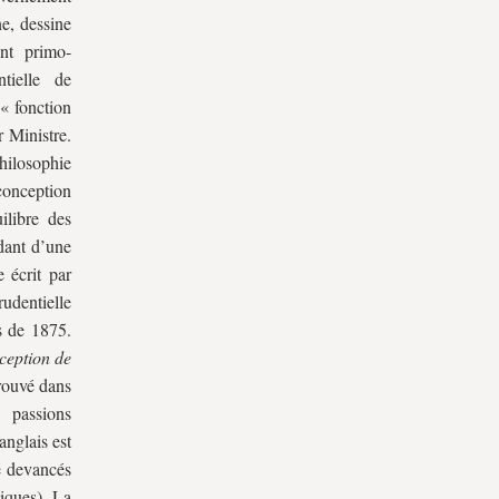
e, dessine
nt primo-
ntielle de
 « fonction
 Ministre.
hilosophie
conception
ilibre des
dant d’une
 écrit par
rudentielle
es de 1875.
ception de
trouvé dans
 passions
anglais est
é devancés
niques). La