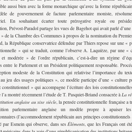
ble aussi bien avec la forme monarchique qu’avec la forme républicain
èle de gouvernement de facture parlementaire moniste, résolume
ériel. En souhaitant écarter toute prérogative royale ou préside
ion, Prévost-Paradol partage les vues de Bagehot qui avait parlé d’une
e » de la Chambre des Communes à propos de la nomination du Premier
rd, la République conservatrice défendue par Thiers repose sur une « p
utionnelle » qui se traduit, comme l’observe A. Laquièze, par une « 
e et modérée » de l’ordre républicain, c’est-à-dire un régime d’équ
s entre le Parlement et un Président politiquement responsable. Procé
ption modeste de la Constitution qui relativise l’importance du texte
 au jeu des usages politiques », ce modèle participe d’une « culture p
t constitutionnel » qui accompagne l’écriture des lois constitutionnell
’a montré récemment l’étude de T. Pasquiet-Briand consacrée à
La ré
titution anglaise au
xix
e siècle
, la pensée constitutionnelle française a 
dition parlementaire anglaise un modèle propre à apaiser les
ionnaires (l’accommodement républicain aux principes constitutionnels 
é par Esmein qui observe, dans ses
Éléments
, que les Français ont ét
 Américains dans la voie d’une républicanisation des institutions britan