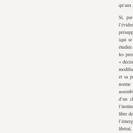
qu’aux 
Si, par
l’évid
présupp
(qui se
étudiée
les pre
« décis
modifia
et sa p
norme 
assemb
d’un c
l’insti
libre d
l’émer
libéral