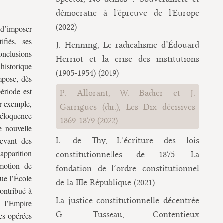
démocratie à l'épreuve de l'Europe
(2022)
 d’imposer
ifiés, ses
J. Henning, Le radicalisme d’Édouard
conclusions
Herriot et la crise des institutions
 historique
(1905-1954) (2019)
impose, dès
période est
P. Allorant, W. Badier et J.
ar exemple,
Garrigues (dir.), Les Dix décisives
 éloquence
1869-1879 (2022)
e nouvelle
devant des
L. de Thy, L’écriture des lois
apparition
constitutionnelles de 1875. La
motion de
fondation de l’ordre constitutionnel
que l’École
de la IIIe République (2021)
contribué à
La justice constitutionnelle décentrée
e l’Empire
G. Tusseau, Contentieux
res opérées