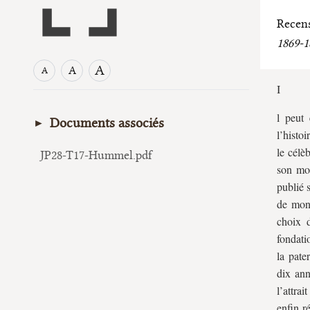
Recens
1869-1
A
A
A
I
l peut 
Documents associés
l’histo
le célè
JP28-T17-Hummel.pdf
son mom
publié 
de mont
choix 
fondati
la pate
dix ann
l’attra
enfin r