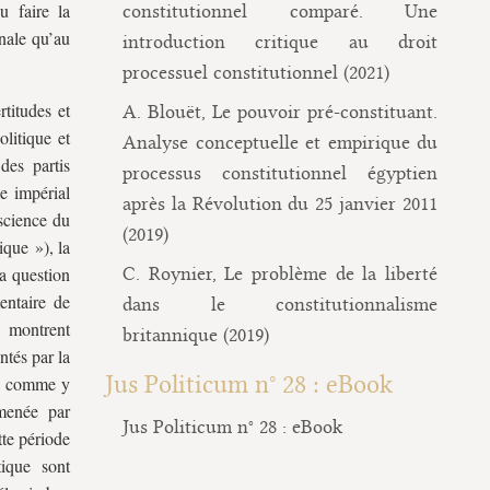
u faire la
constitutionnel comparé. Une
nale qu’au
introduction critique au droit
processuel constitutionnel (2021)
titudes et
A. Blouët, Le pouvoir pré-constituant.
litique et
Analyse conceptuelle et empirique du
des partis
processus constitutionnel égyptien
ce impérial
après la Révolution du 25 janvier 2011
science du
(2019)
ique »), la
la question
C. Roynier, Le problème de la liberté
entaire de
dans le constitutionnalisme
 montrent
britannique (2019)
ntés par la
Jus Politicum n° 28 : eBook
er, comme y
 menée par
Jus Politicum n° 28 : eBook
tte période
tique sont