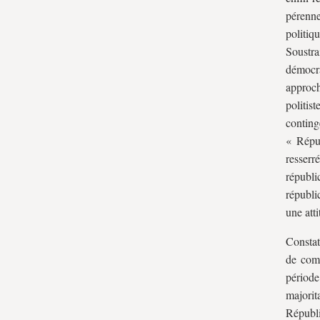
pérenne
politiq
Soustra
démocra
approch
politi
contin
« Répub
resserr
républi
républi
une att
Constat
de comb
périod
majorit
Républi