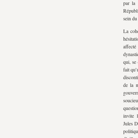
par la
Républi
sein du
La cohé
hésitat
affecté
dynasti
qui, se
fait qu
discont
de la 
gouver
soucieu
questio
invite
Jules D
politiq