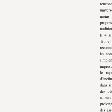
rencon
univers
moins s
propres
tradit
le 4 se
Trône)
reconnu
les nom
simple
impress
les rup
d’incli
dans se
des idé
acteurs
prolong
des ass