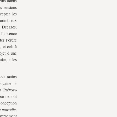
 élus imbus
s tensions
cepter les
 nombreux
c Decazes,
n l’absence
er l’ordre
, et cela à
bjet d’une
ier, « les
s ou moins
licaine »
t Prévost-
our de tout
conception
 nouvelle
,
vernement