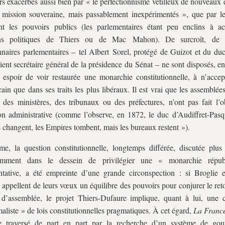
urs exacerbés aussi bien par « le perfectionnisme vétilleux de nouveaux
 mission souveraine, mais passablement inexpérimentés », que par le
t les pouvoirs publics (les parlementaires étant peu enclins à ac
ons politiques de Thiers ou de Mac Mahon). De surcroît, de
nnaires parlementaires – tel Albert Sorel, protégé de Guizot et du du
ient secrétaire général de la présidence du Sénat – ne sont disposés, e
 espoir de voir restaurée une monarchie constitutionnelle, à n’accept
cain que dans ses traits les plus libéraux. Il est vrai que les assemblées
 des ministères, des tribunaux ou des préfectures, n’ont pas fait l’o
on administrative (comme l’observe, en 1872, le duc d’Audiffret-Pasqu
 changent, les Empires tombent, mais les bureaux restent »).
, la question constitutionnelle, longtemps différée, discutée plu
emment dans le dessein de privilégier une « monarchie répub
ntative, a été empreinte d’une grande circonspection : si Broglie e
 appellent de leurs vœux un équilibre des pouvoirs pour conjurer le ret
d’assemblée, le projet Thiers-Dufaure implique, quant à lui, une 
aliste » de lois constitutionnelles pragmatiques. À cet égard,
La France
e traversé de part en part par la recherche d’un système de gou