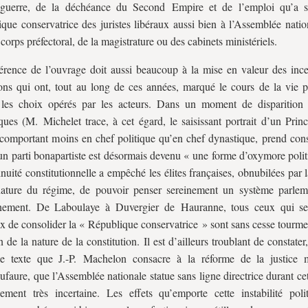
 guerre, de la déchéance du Second Empire et de l’emploi qu’a s
que conservatrice des juristes libéraux aussi bien à l’Assemblée natio
 corps préfectoral, de la magistrature ou des cabinets ministériels.
rence de l’ouvrage doit aussi beaucoup à la mise en valeur des incer
ions qui ont, tout au long de ces années, marqué le cours de la vie po
 les choix opérés par les acteurs. Dans un moment de disparition 
ques (M. Michelet trace, à cet égard, le saisissant portrait d’un Prin
 comportant moins en chef politique qu’en chef dynastique, prend con
’un parti bonapartiste est désormais devenu « une forme d’oxymore polit
inuité constitutionnelle a empêché les élites françaises, obnubilées par 
nature du régime, de pouvoir penser sereinement un système parlem
nement. De Laboulaye à Duvergier de Hauranne, tous ceux qui se
x de consolider la « République conservatrice » sont sans cesse tourme
n de la nature de la constitution. Il est d’ailleurs troublant de constat
 le texte que J.-P. Machelon consacre à la réforme de la justice
ufaure, que l’Assemblée nationale statue sans ligne directrice durant ce
uement très incertaine. Les effets qu’emporte cette instabilité poli