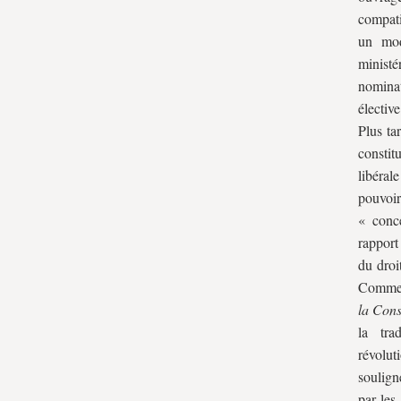
compati
un mod
minist
nominat
électiv
Plus ta
constit
libéral
pouvoir
« conce
rapport
du droi
Comme l
la Cons
la tra
révolut
soulign
par les