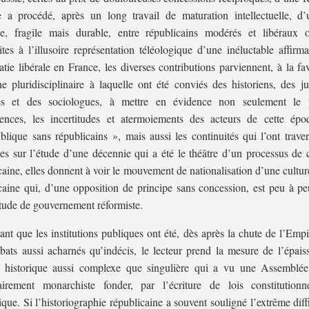
 a procédé, après un long travail de maturation intellectuelle, d
ue, fragile mais durable, entre républicains modérés et libéraux or
ites à l’illusoire représentation téléologique d’une inéluctable affirm
tie libérale en France, les diverses contributions parviennent, à la f
e pluridisciplinaire à laquelle ont été conviés des historiens, des ju
stes et des sociologues, à mettre en évidence non seulement le 
gences, les incertitudes et atermoiements des acteurs de cette ép
lique sans républicains », mais aussi les continuités qui l’ont traver
ées sur l’étude d’une décennie qui a été le théâtre d’un processus de 
caine, elles donnent à voir le mouvement de nationalisation d’une cultur
caine qui, d’une opposition de principe sans concession, est peu à p
itude de gouvernement réformiste.
ant que les institutions publiques ont été, dès après la chute de l’Empi
ats aussi acharnés qu’indécis, le lecteur prend la mesure de l’épais
e historique aussi complexe que singulière qui a vu une Assemblée
airement monarchiste fonder, par l’écriture de lois constitutionn
que. Si l’historiographie républicaine a souvent souligné l’extrême diff