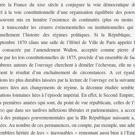
trée la France du
xix
e siècle à conjuguer la voie démocratique d
el à la voie constitutionnelle d’une organisation équilibrée des pouvo
ouvent mis en lumière l’existence de continuités (plus ou moins e
 à transcender les césures événementielles ou institutionnelles qui
ionnellement l’histoire des régimes politiques. Si la République,
ptembre 1870 (dans une salle de l’Hôtel de Ville de Paris appelée l
, consacrée par l’amendement Wallon, acceptée comme pierre d’a
e par les lois constitutionnelles de 1875, procède d’un ensemble de fa
breux auteurs de l’ouvrage cherchent à démêler l’écheveau, elle ne sa
ment le résultat d’un enchaînement de circonstances. A cet égar
ions les plus durables laissées par la lecture de l’ouvrage est la suivante
tures liées aux changements de régime, la décennie étudiée semble l
nations lointaines liées à l’épisode impérial. En effet, le Second Empire,
s premières années (qui sont, du point de vue républicain, celles de l
es) que dans ses tardives inflexions libérales et parlementaires, a ac
 à des pratiques gouvernementales que la
III
e
République naissante a,
ées. Au nombre de ces permanences, on compte, par exemple, une admi
emblées héritée de legs « inavouables » remontant aussi bien à l’Empi