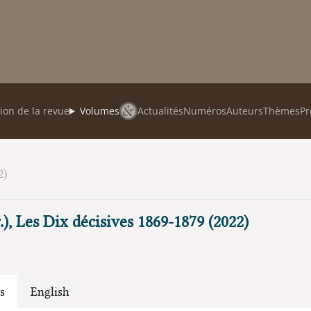
ion de la revue
Volumes
Actualités
Numéros
Auteurs
Thèmes
Pr
2)
r.), Les Dix décisives 1869-1879 (2022)
s
English