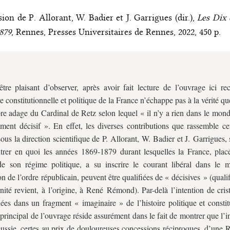
ion de P. Allorant, W. Badier et J. Garrigues (dir.),
Les Dix 
879
, Rennes, Presses Universitaires de Rennes, 2022, 450 p.
être plaisant d’observer, après avoir fait lecture de l’ouvrage ici re
ire constitutionnelle et politique de la France n’échappe pas à la vérité q
bre adage du Cardinal de Retz selon lequel « il n’y a rien dans le mond
ent décisif ». En effet, les diverses contributions que rassemble ce
sous la direction scientifique de P. Allorant, W. Badier et J. Garrigues, 
rer en quoi les années 1869-1879 durant lesquelles la France, plac
de son régime politique, a su inscrire le courant libéral dans le
on de l’ordre républicain, peuvent être qualifiées de « décisives » (qualif
rnité revient, à l’origine, à René Rémond). Par-delà l’intention de crist
ées dans un fragment « imaginaire » de l’histoire politique et constit
it principal de l’ouvrage réside assurément dans le fait de montrer que l’i
éussie, certes au prix de douloureuses concessions réciproques, d’une 