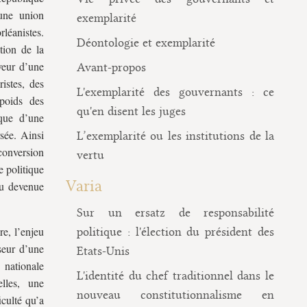
’une union
exemplarité
léanistes.
Déontologie et exemplarité
ation de la
aveur d’une
Avant-propos
ristes, des
L'exemplarité des gouvernants : ce
poids des
qu'en disent les juges
oque d’une
sée. Ainsi
L’exemplarité ou les institutions de la
conversion
vertu
e politique
Varia
eu devenue
Sur un ersatz de responsabilité
re, l’enjeu
politique : l'élection du président des
seur d’une
Etats-Unis
 nationale
L'identité du chef traditionnel dans le
elles, une
nouveau constitutionnalisme en
iculté qu’a