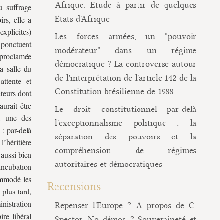
Afrique. Etude à partir de quelques
u suffrage
Etats d'Afrique
irs, elle a
xplicites)
Les forces armées, un "pouvoir
 ponctuent
modérateur" dans un régime
 proclamée
démocratique ? La controverse autour
a salle du
de l'interprétation de l'article 142 de la
ttente et
Constitution brésilienne de 1988
cteurs dont
urait être
Le droit constitutionnel par-delà
d, une des
l'exceptionnalisme politique : la
 : par-delà
séparation des pouvoirs et la
’héritière
compréhension de régimes
 aussi bien
autoritaires et démocratiques
’incubation
commodé les
Recensions
 plus tard,
nistration
Repenser l'Europe ? A propos de C.
re libéral
Spector, No démos ? Souveraineté et