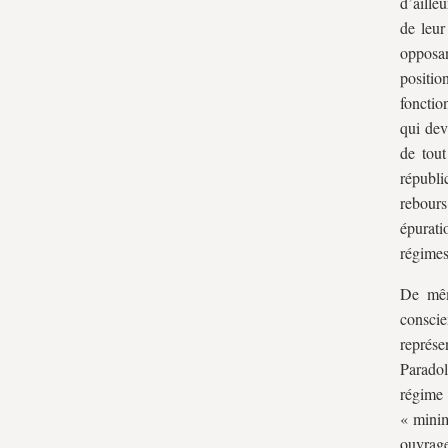
d’aille
de leur
opposan
positi
fonctio
qui dev
de tout
républi
rebours
épurati
régimes
De même
consci
représe
Paradol
régime 
« minim
ouvrag