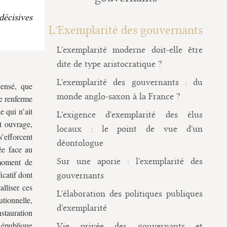
décisives
L'Exemplarité des gouvernants
L'exemplarité moderne doit-elle être
dite de type aristocratique ?
L'exemplarité des gouvernants : du
censé, que
monde anglo-saxon à la France ?
ue renferme
e qui n’ait
L'exigence d'exemplarité des élus
t ouvrage,
locaux : le point de vue d'un
s’efforcent
déontologue
ée face au
Sur une aporie : l'exemplarité des
 moment de
icatif dont
gouvernants
alliser ces
L'élaboration des politiques publiques
utionnelle,
d'exemplarité
nstauration
République
Vie privée des gouvernants et