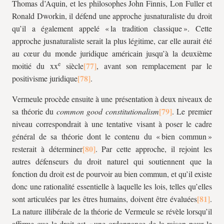
Thomas d’Aquin, et les philosophes John Finnis, Lon Fuller et
Ronald Dworkin, il défend une approche jusnaturaliste du droit
qu’il a également appelé « la tradition classique ». Cette
approche jusnaturaliste serait la plus légitime, car elle aurait été
au cœur du monde juridique américain jusqu’à la deuxième
e
moitié du
xx
siècle
, avant son remplacement par le
positivisme juridique
.
Vermeule procède ensuite à une présentation à deux niveaux de
sa théorie du
common good constitutionalism
. Le premier
niveau correspondrait à une tentative visant à poser le cadre
général de sa théorie dont le contenu du « bien commun »
resterait à déterminer
. Par cette approche, il rejoint les
autres défenseurs du droit naturel qui soutiennent que la
fonction du droit est de pourvoir au bien commun, et qu’il existe
donc une rationalité essentielle à laquelle les lois, telles qu’elles
sont articulées par les êtres humains, doivent être évaluées
.
La nature illibérale de la théorie de Vermeule se révèle lorsqu’il
affirme que le droit est « une ordonnance de la raison pour le