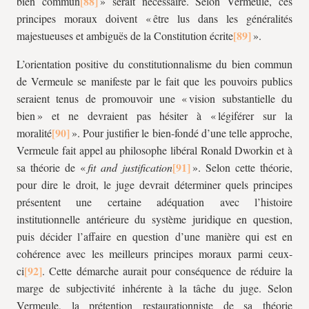
bien commun
» serait nécessaire. Selon Vermeule, ces
principes moraux doivent « être lus dans les généralités
majestueuses et ambiguës de la Constitution écrite
».
L’orientation positive du constitutionnalisme du bien commun
de Vermeule se manifeste par le fait que les pouvoirs publics
seraient tenus de promouvoir une « vision substantielle du
bien » et ne devraient pas hésiter à « légiférer sur la
moralité
». Pour justifier le bien-fondé d’une telle approche,
Vermeule fait appel au philosophe libéral Ronald Dworkin et à
sa théorie de «
fit and justification
». Selon cette théorie,
pour dire le droit, le juge devrait déterminer quels principes
présentent une certaine adéquation avec l’histoire
institutionnelle antérieure du système juridique en question,
puis décider l’affaire en question d’une manière qui est en
cohérence avec les meilleurs principes moraux parmi ceux-
ci
. Cette démarche aurait pour conséquence de réduire la
marge de subjectivité inhérente à la tâche du juge. Selon
Vermeule, la prétention restaurationniste de sa théorie