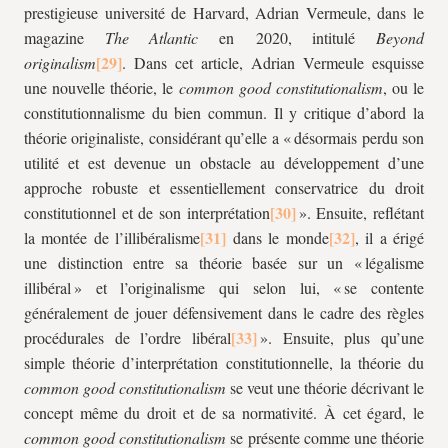
prestigieuse université de Harvard, Adrian Vermeule, dans le
magazine
The Atlantic
en 2020, intitulé
Beyond
originalism
. Dans cet article, Adrian Vermeule esquisse
une nouvelle théorie, le
common good constitutionalism
, ou le
constitutionnalisme du bien commun. Il y critique d’abord la
théorie originaliste, considérant qu’elle a « désormais perdu son
utilité et est devenue un obstacle au développement d’une
approche robuste et essentiellement conservatrice du droit
constitutionnel et de son interprétation
». Ensuite, reflétant
la montée de l’illibéralisme
dans le monde
, il a érigé
une distinction entre sa théorie basée sur un « légalisme
illibéral » et l’originalisme qui selon lui, « se contente
généralement de jouer défensivement dans le cadre des règles
procédurales de l’ordre libéral
». Ensuite, plus qu’une
simple théorie d’interprétation constitutionnelle, la théorie du
common good constitutionalism
se veut une théorie décrivant le
concept même du droit et de sa normativité. À cet égard, le
common good constitutionalism
se présente comme une théorie