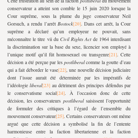
Cette frustration au sein de la faction
postliberal
du mouvement
conservateur a atteint son comble le 15 juin 2020 lorsque la
Cour suprême, sous la plume du juge conservateur Neil
Gorsuch, a rendu l’arrêt
Bostock
. Dans cet arrêt, la Cour
suprême a déclaré qu’un employeur ne pouvait, sans
méconnaître le titre
vii
du
Civil Rights Act
de 1964 interdisant
la discrimination sur la base du sexe, licencier son employé à
l’unique motif qu’il fût homosexuel ou transgenre
. Cette
décision a été perçue par les
postliberal
comme la goutte d’eau
qui a fait déborder le vase
, une nouvelle décision judiciaire
dont l’issue aurait été déterminée par les impératifs de
l’idéologie
liberal
au détriment des principes défendus par
le conservatisme social
. À l’occasion donc de cette
décision, les conservateurs
postliberal
saisissent l’opportunité
de formuler des critiques à l’égard de l’ensemble du
mouvement conservateur
. Certains conservateurs ont même
argué que cette décision a symbolisé la fin de l’entente
harmonieuse entre la faction libertarienne et la faction