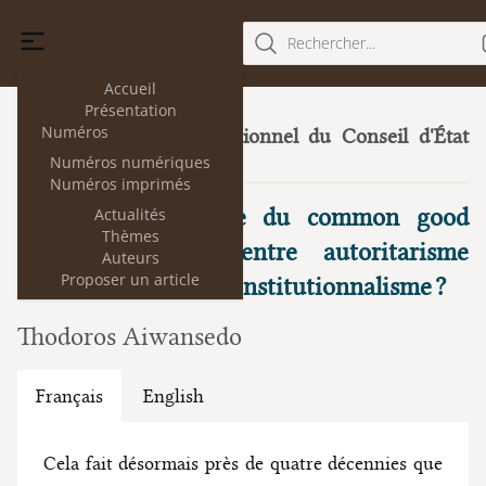
Rechercher...
Accueil
Présentation
Numéros
Le droit constitutionnel du Conseil d'État
33
Numéros numériques
(II).
(juillet 2025)
Numéros imprimés
La nouvelle théorie du common good
Actualités
Thèmes
constitutionalism : entre autoritarisme
Auteurs
Proposer un article
illibéral et déni du constitutionnalisme ?
Thodoros Aiwansedo
Français
English
Cela fait désormais près de quatre décennies que