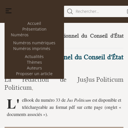
Rechercher...
Accueil
Présentation
Numéros
Le droit constitutionnel du Conseil d'État
33
Numéros numériques
(II).
(juillet 2025)
Numéros imprimés
Le droit constitutionnel du Conseil d'État
Actualités
Thèmes
(2)
Auteurs
Proposer un article
La rédaction de Jus
Jus Politicum
Politicum
L'
eBook du numéro 33 de
Jus Politicum
est disponible et
téléchargeable au format pdf sur cette page (onglet «
documents associés »).