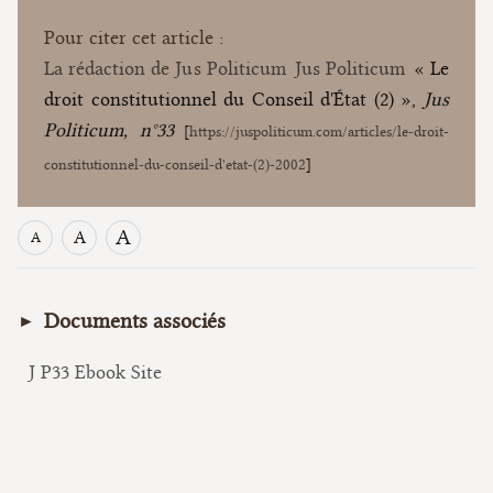
Pour citer cet article :
La rédaction de Jus Politicum
Jus Politicum
« Le
droit constitutionnel du Conseil d'État (2) »,
Jus
Politicum, n°33
[
https://juspoliticum.com/articles/le-droit-
constitutionnel-du-conseil-d'etat-(2)-2002
]
A
A
A
Documents associés
J P33 Ebook Site