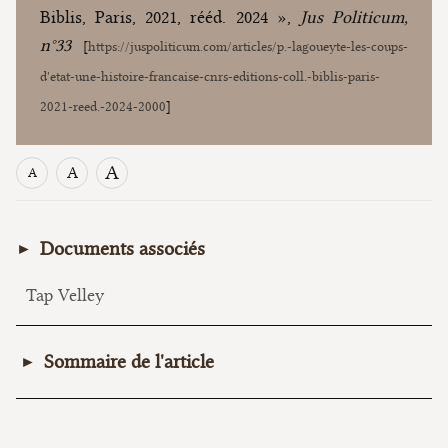
Biblis, Paris, 2021, rééd. 2024 »,
Jus Politicum,
n°33
[
https://juspoliticum.com/articles/p.-lagoueyte-les-coups-
d'etat-une-histoire-francaise-cnrs-editions-coll.-biblis-paris-
2021-reed.-2024-2000
]
A
A
A
Documents associés
Tap Velley
Sommaire de l'article
I. Variations autour d’un concept
A. Une utilisation intensive et extensive