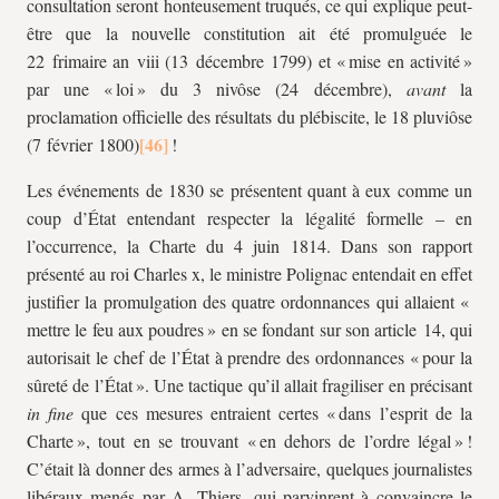
consultation seront honteusement truqués, ce qui explique peut-
être que la nouvelle constitution ait été promulguée le
22 frimaire an
viii
(13 décembre 1799) et « mise en activité »
par une « loi » du 3 nivôse (24 décembre),
avant
la
proclamation officielle des résultats du plébiscite, le 18 pluviôse
(7 février 1800)
!
Les événements de 1830 se présentent quant à eux comme un
coup d’État entendant respecter la légalité formelle – en
l’occurrence, la Charte du 4 juin 1814. Dans son rapport
présenté au roi Charles
x
, le ministre Polignac entendait en effet
justifier la promulgation des quatre ordonnances qui allaient «
mettre le feu aux poudres » en se fondant sur son article 14, qui
autorisait le chef de l’État à prendre des ordonnances « pour la
sûreté de l’État ». Une tactique qu’il allait fragiliser en précisant
in fine
que ces mesures entraient certes « dans l’esprit de la
Charte », tout en se trouvant « en dehors de l’ordre légal » !
C’était là donner des armes à l’adversaire, quelques journalistes
libéraux menés par A. Thiers, qui parvinrent à convaincre le