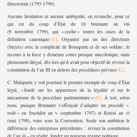
directoriale (1795-1799).
Aucune hésitation ni aucune ambiguïté, en revanche, pour ce
qui est du coup d’État du 18 brumaire an
viii
(9 novembre 1799), qui « coche » toutes les cases de la
définition canonique
. Organisé par un des directeurs
(Sieyès) avec la complicité de Bonaparte et de ses soldats ; le
recours à la force y demeura certes presque anecdotique, mais
pleinement illégal, dès lors qu’il avait pour objectif de réviser la
constitution de l’an III en dehors des procédures prévues
.
C. Malaparte y voit pourtant le premier exemple de coup d’État
légal, « fondé sur les apparences de la légalité et sur le
mécanisme de la procédure parlementaire »
. À tort, selon
nous, puisque Brumaire s’efforçait d’adapter un procédé «
rodé » en fructidor an
v
(septembre 1797) et floréal an
vi
(mai 1798), voire sous la Convention. Seule son ambition le
différencie des entreprises précédentes : réviser la constitution
de l’an
iii
– en réalité, fonder un nouveau régime politique.