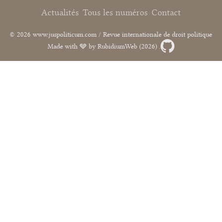
Actualités
Tous les numéros
Contact
© 2026 www.juspoliticum.com / Revue internationale de droit politique
Made with 🩶 by RubidiumWeb (2026) .