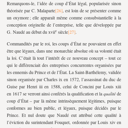
Remarquons-le, l’idée de coup d’État légal, popularisée sinon
théorisée par C. Malaparte
, est loin de se présenter comme
un oxymore ; elle apparaît même comme consubstantielle à la
conception originelle de l’entreprise, telle que développée par
e
G. Naudé au début du
xvii
siècle
.
Commandités par le roi, les coups d’État ne pouvaient en effet
être que légaux, dans une monarchie absolue où sa volonté était
la loi. C’était là tout l’intérêt de ce nouveau concept – tout ce
qui le différenciait des entreprises concurrentes organisées par
les ennemis du Prince et de l’État. La Saint-Barthélemy, validée
sinon organisée par Charles
ix
en 1572, l’assassinat du duc de
Guise par Henri
iii
en 1588, celui de Concini par Louis
xiii
en 1617 se verront ainsi conférés la qualification et la
qualité
de
coup d’État – par là même intrinsèquement légitimes, puisque
conformes au bien public, et légaux, puisque décidés par le
Prince. Et nul doute que Naudé eut attribué cette qualité à
l’éviction du surintendant Fouquet, ordonnée par Louis
xiv
en