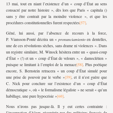
13 mai, tout en niant l’existence d’un « coup d’État au sens
consacré par notre histoire », dès lors que Paris « capitula ()
sans y être contrait par la moindre violence », et que les
procédures constitutionnelles furent respectées
.
Gêné, lui aussi, par l’absence de recours à la force,
P. Viansson-Ponté décrira un «
pronunciamiento
en dentelles,
une de ces révolutions sèches, sans drame ni violences ». Dans
un registre similaire, M. Winock hésitera entre un « quasi-coup
d’État » (!) et un « coup d’État de velours », « damoclétien »
puisque se limitant à l’emploi de la menace
. Plus poétique
encore, S. Bernstein retracera « un coup d’État simulé pour
une prise de pouvoir par le verbe »
, et il n’est guère que
C. Nick pour conclure sur l’existence d’un « coup d’État
démocratique », où « le formalisme légaliste » ne serait « qu’un
habillage, une pure hypocrisie »
.
Nous n’irons pas jusque-là. Il y eut certes contrainte :
l’insurrection d’Alger, récupérée par des militaires français de