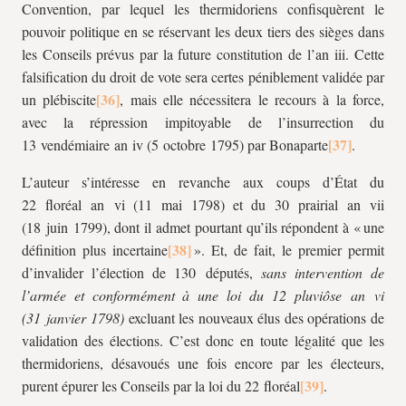
Convention, par lequel les thermidoriens confisquèrent le
pouvoir politique en se réservant les deux tiers des sièges dans
les Conseils prévus par la future constitution de l’an
iii
. Cette
falsification du droit de vote sera certes péniblement validée par
un plébiscite
, mais elle nécessitera le recours à la force,
avec la répression impitoyable de l’insurrection du
13 vendémiaire an
iv
(5 octobre 1795) par Bonaparte
.
L’auteur s’intéresse en revanche aux coups d’État du
22 floréal an
vi
(11 mai 1798) et du 30 prairial an
vii
(18 juin 1799), dont il admet pourtant qu’ils répondent à « une
définition plus incertaine
». Et, de fait, le premier permit
d’invalider l’élection de 130 députés,
sans intervention de
l’armée et conformément à une loi du 12 pluviôse an
vi
(31 janvier 1798)
excluant les nouveaux élus des opérations de
validation des élections. C’est donc en toute légalité que les
thermidoriens, désavoués une fois encore par les électeurs,
purent épurer les Conseils par la loi du 22 floréal
.