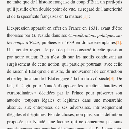
ne traite que de l’histoire française du coup d’État, un parti-pris
qu’il justifie d’un double point de vue, au regard de l’antériorité
et de la spécificité françaises en la matière
:
L’expression apparaît en effet en France en 1631, avant d’être
théorisée par G. Naudé dans ses
Considérations politiques sur
les coups d’Estat
, publiées en 1639 en douze exemplaires
.
Un premier regret : le peu de place consacré à cette question
par notre auteur. Rien n’est dit sur les motifs conduisant au
surgissement de cette notion, qui participe pourtant, avec celle
de raison d’État qu’elle illustre, du mouvement de construction
e
et de légitimation de l’État engagé à la fin du
xvi
siècle
. De
fait, il s’agit pour Naudé d’opposer les « actions hardies et
extraordinaires » décidées par le Prince pour préserver son
autorité, toujours légales et légitimes dans une monarchie
absolue, aux entreprises de ses adversaires, intrinsèquement
illégales et illégitimes. Peu de choses, non plus, sur la définition
proposée par Naudé, une lacune qui ne demeurera pas sans
conséquences sur certains développements de P. Lagoueyte,