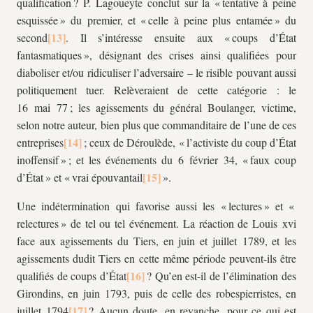
qualification ? P. Lagoueyte conclut sur la « tentative à peine
esquissée » du premier, et « celle à peine plus entamée » du
second
. Il s’intéresse ensuite aux « coups d’État
fantasmatiques », désignant des crises ainsi qualifiées pour
diaboliser et/ou ridiculiser l’adversaire – le risible pouvant aussi
politiquement tuer. Relèveraient de cette catégorie : le
16 mai 77 ; les agissements du général Boulanger, victime,
selon notre auteur, bien plus que commanditaire de l’une de ces
entreprises
; ceux de Déroulède, « l’activiste du coup d’État
inoffensif » ; et les événements du 6 février 34, « faux coup
d’État » et « vrai épouvantail
».
Une indétermination qui favorise aussi les « lectures » et «
relectures » de tel ou tel événement. La réaction de Louis
xvi
face aux agissements du Tiers, en juin et juillet 1789, et les
agissements dudit Tiers en cette même période peuvent-ils être
qualifiés de coups d’État
? Qu’en est-il de l’élimination des
Girondins, en juin 1793, puis de celle des robespierristes, en
juillet 1794
? Aucun doute, en revanche, pour ce qui est