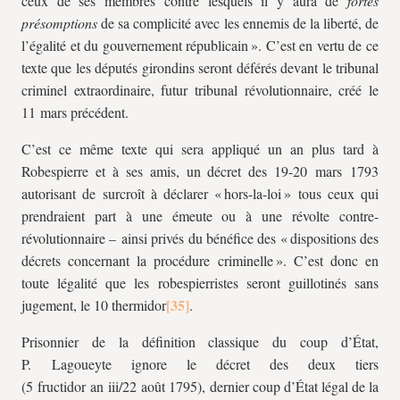
ceux de ses membres contre lesquels il y aura de
fortes
présomptions
de sa complicité avec les ennemis de la liberté, de
l’égalité et du gouvernement républicain ». C’est en vertu de ce
texte que les députés girondins seront déférés devant le tribunal
criminel extraordinaire, futur tribunal révolutionnaire, créé le
11 mars précédent.
C’est ce même texte qui sera appliqué un an plus tard à
Robespierre et à ses amis, un décret des 19-20 mars 1793
autorisant de surcroît à déclarer « hors-la-loi » tous ceux qui
prendraient part à une émeute ou à une révolte contre-
révolutionnaire – ainsi privés du bénéfice des « dispositions des
décrets concernant la procédure criminelle ». C’est donc en
toute légalité que les robespierristes seront guillotinés sans
jugement, le 10 thermidor
.
Prisonnier de la définition classique du coup d’État,
P. Lagoueyte ignore le décret des deux tiers
(5 fructidor an
iii
/22 août 1795), dernier coup d’État légal de la