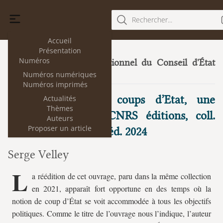
Rechercher...
Accueil
Présentation
Numéros
Le droit constitutionnel du Conseil d'État
33
Numéros numériques
(II).
(juillet 2025)
Numéros imprimés
P. Lagoueyte, Les coups d’Etat, une
Actualités
Thèmes
histoire française, CNRS éditions, coll.
Auteurs
Proposer un article
Biblis, Paris, 2021, rééd. 2024
Serge Velley
L
a réédition de cet ouvrage, paru dans la même collection
en 2021, apparaît fort opportune en des temps où la
notion de coup d’État se voit accommodée à tous les objectifs
politiques. Comme le titre de l’ouvrage nous l’indique, l’auteur