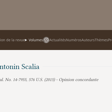
ion de la revue
Volumes
Actualités
Numéros
Auteurs
Thèmes
Pr
Antonin Scalia
 al. No. 14-7955, 576 U.S. (2015) - Opinion concordante