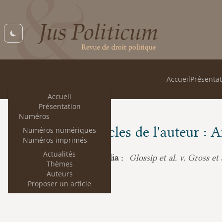
Accueil
Présentat
Accueil
Présentation
Numéros
Les articles de l'auteur : 
Numéros numériques
Numéros imprimés
Actualités
Antonin Scalia :
Glossip et al. v. Gross et
Thèmes
Auteurs
Proposer un article