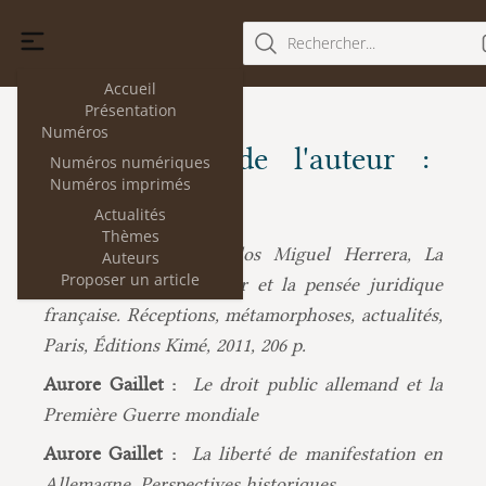
Rechercher...
Accueil
Présentation
Numéros
Les articles de l'auteur :
Numéros numériques
Numéros imprimés
Aurore Gaillet
Actualités
Thèmes
Aurore Gaillet :
Carlos Miguel Herrera, La
Auteurs
Proposer un article
Constitution de Weimar et la pensée juridique
française. Réceptions, métamorphoses, actualités,
Paris, Éditions Kimé, 2011, 206 p.
Aurore Gaillet :
Le droit public allemand et la
Première Guerre mondiale
Aurore Gaillet :
La liberté de manifestation en
Allemagne. Perspectives historiques