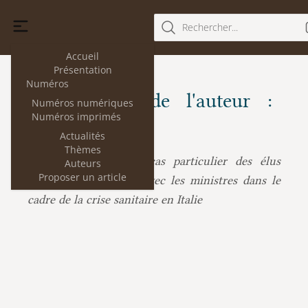
Rechercher...
Accueil
Présentation
Numéros
Les articles de l'auteur :
Numéros numériques
Numéros imprimés
Chiara Padrin
Actualités
Thèmes
Chiara Padrin :
Le cas particulier des élus
Auteurs
Proposer un article
locaux mis en cause avec les ministres dans le
cadre de la crise sanitaire en Italie