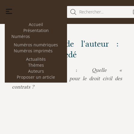
Rechercher...
Accueil
Présentation
Numéros
Les articles de l'auteur :
Numéros numériques
Numéros imprimés
François Chénedé
Actualités
Thèmes
François Chénedé :
Quelle «
Auteurs
Proposer un article
constitutionnalisation » pour le droit civil des
contrats ?