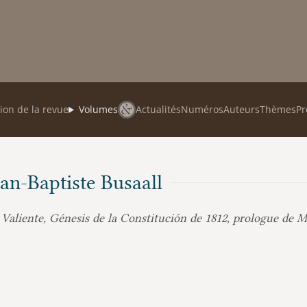
ion de la revue
Volumes
Actualités
Numéros
Auteurs
Thèmes
Pr
Jean-Baptiste Busaall
Valiente, Génesis de la Constitución de 1812, prologue de M