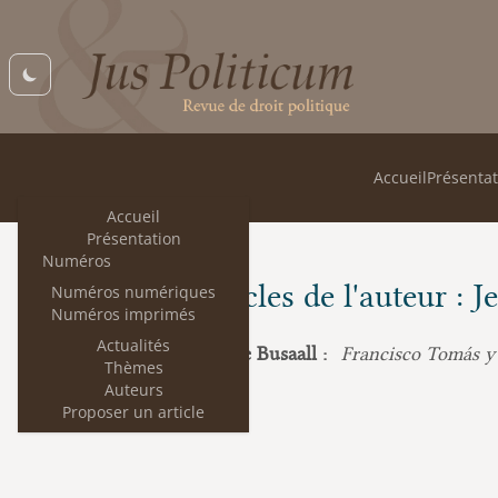
Accueil
Présentat
Accueil
Présentation
Numéros
Les articles de l'auteur : 
Numéros numériques
Numéros imprimés
Actualités
Jean-Baptiste Busaall :
Francisco Tomás y 
Thèmes
Auteurs
Proposer un article