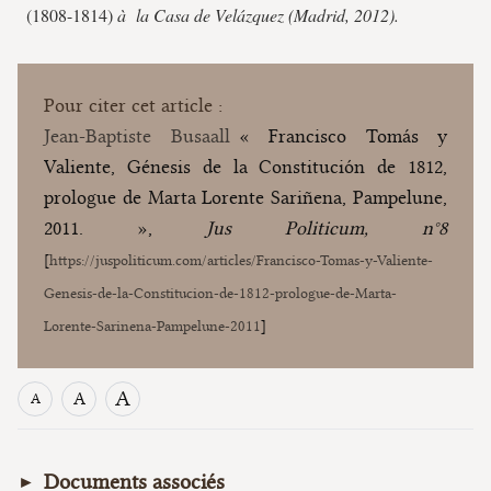
(1808-1814)
à la Casa de Velázquez (Madrid, 2012).
Pour citer cet article :
Jean-Baptiste Busaall
« Francisco Tomás y
Valiente, Génesis de la Constitución de 1812,
prologue de Marta Lorente Sariñena, Pampelune,
2011. »,
Jus Politicum, n°8
[
https://juspoliticum.com/articles/Francisco-Tomas-y-Valiente-
Genesis-de-la-Constitucion-de-1812-prologue-de-Marta-
Lorente-Sarinena-Pampelune-2011
]
A
A
A
Documents associés