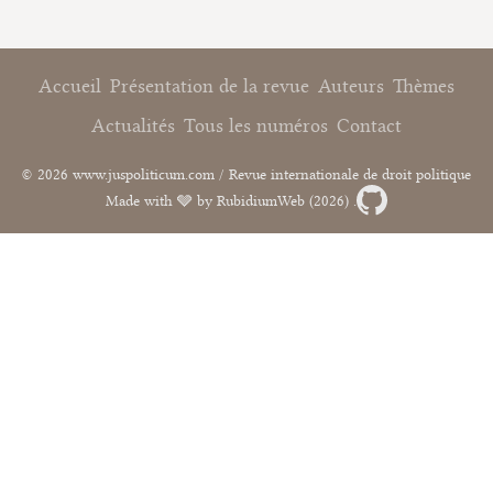
Accueil
Présentation de la revue
Auteurs
Thèmes
Actualités
Tous les numéros
Contact
© 2026 www.juspoliticum.com / Revue internationale de droit politique
Made with 🩶 by RubidiumWeb (2026) .