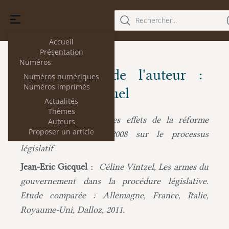
Rechercher...
Accueil
Présentation
Numéros
Les articles de l'auteur :
Numéros numériques
Numéros imprimés
Jean-Eric Gicquel
Actualités
Thèmes
Jean-Eric Gicquel :
Les effets de la réforme
Auteurs
Proposer un article
constitutionnelle de 2008 sur le processus
législatif
Jean-Eric Gicquel :
Céline Vintzel, Les armes du
gouvernement dans la procédure législative.
Etude comparée : Allemagne, France, Italie,
Royaume-Uni, Dalloz, 2011.