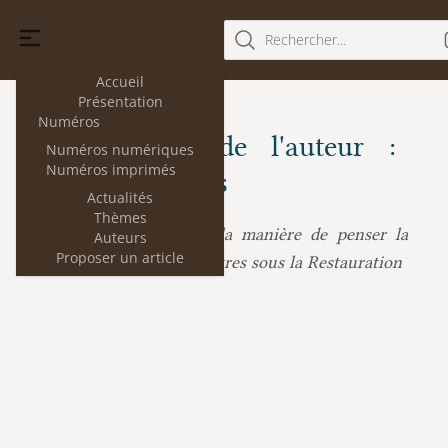
Rechercher...
Accueil
Présentation
Numéros
Les articles de l'auteur :
Numéros numériques
Numéros imprimés
Nathalie Havas
Actualités
Thèmes
Nathalie Havas :
De la manière de penser la
Auteurs
Proposer un article
responsabilité des ministres sous la Restauration