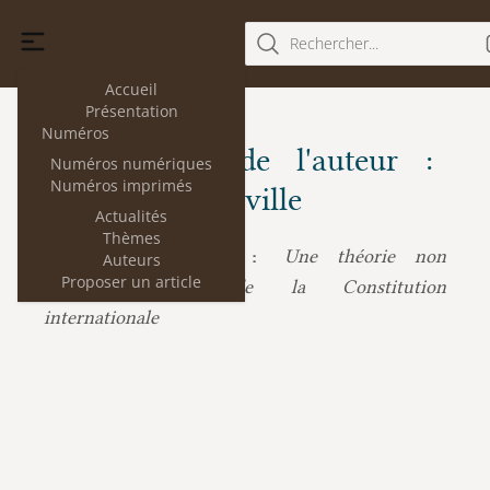
Rechercher...
Accueil
Présentation
Numéros
Les articles de l'auteur :
Numéros numériques
Numéros imprimés
Olivier de Frouville
Actualités
Thèmes
Olivier de Frouville :
Une théorie non
Auteurs
Proposer un article
constitutionnaliste de la Constitution
internationale