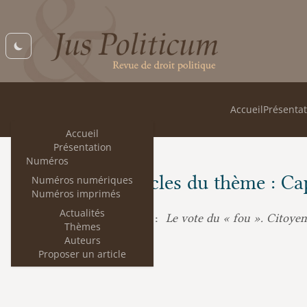
Accueil
Présentat
Accueil
Présentation
Numéros
Les articles du thème : Ca
Numéros numériques
Numéros imprimés
Actualités
Le vote du « fou ». Citoyen
Camille Aynès :
Thèmes
Auteurs
Proposer un article