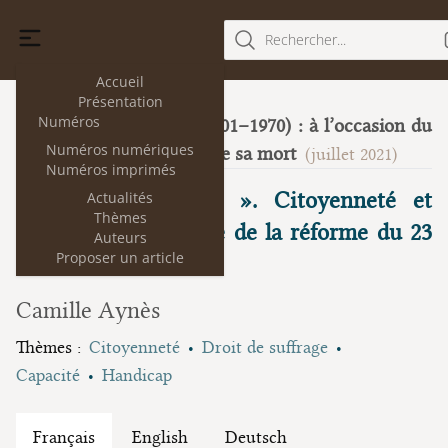
Rechercher...
Accueil
Présentation
Numéros
René Capitant (1901–1970) : à l’occasion du
26
Numéros numériques
50e anniversaire de sa mort
(juillet 2021)
Numéros imprimés
Le vote du « fou ». Citoyenneté et
Actualités
Thèmes
capacité à la lumière de la réforme du 23
Auteurs
Proposer un article
mars 2019
Camille Aynès
Thèmes :
Citoyenneté
Droit de suffrage
Capacité
Handicap
Français
English
Deutsch