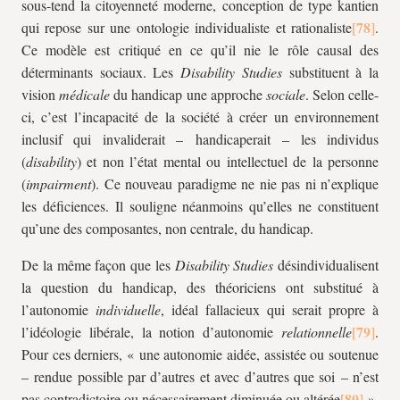
sous-tend la citoyenneté moderne, conception de type kantien
qui repose sur une ontologie individualiste et rationaliste
.
Ce modèle est critiqué en ce qu’il nie le rôle causal des
déterminants sociaux. Les
Disability Studies
substituent à la
vision
médicale
du handicap une approche
sociale
. Selon celle-
ci, c’est l’incapacité de la société à créer un environnement
inclusif qui invaliderait – handicaperait – les individus
(
disability
) et non l’état mental ou intellectuel de la personne
(
impairment
). Ce nouveau paradigme ne nie pas ni n’explique
les déficiences. Il souligne néanmoins qu’elles ne constituent
qu’une des composantes, non centrale, du handicap.
De la même façon que les
Disability Studies
désindividualisent
la question du handicap, des théoriciens ont substitué à
l’autonomie
individuelle
, idéal fallacieux qui serait propre à
l’idéologie libérale, la notion d’autonomie
relationnelle
.
Pour ces derniers, « une autonomie aidée, assistée ou soutenue
– rendue possible par d’autres et avec d’autres que soi – n’est
pas contradictoire ou nécessairement diminuée ou altérée
».