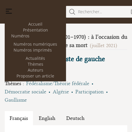
Rechercher...
Accueil
Présentation
Numéros
René Capitant (1901–1970) : à l’occasion du
26
Numéros numériques
50e anniversaire de sa mort
(juillet 2021)
Numéros imprimés
René Capitant, gaulliste de gauche
Actualités
Thèmes
Auteurs
Alain Laquièze
Proposer un article
Thèmes :
Fédéralisme/Théorie fédérale
Démocratie sociale
Algérie
Participation
Gaullisme
Français
English
Deutsch