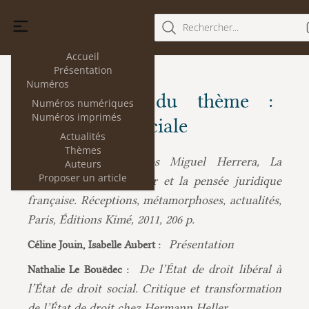
Rechercher...
Accueil
Présentation
Numéros
Les articles du thème :
Numéros numériques
Numéros imprimés
Démocratie sociale
Actualités
Thèmes
Carlos Miguel Herrera, La
Aurore Gaillet :
Auteurs
Proposer un article
Constitution de Weimar et la pensée juridique
française. Réceptions, métamorphoses, actualités,
Paris, Éditions Kimé, 2011, 206 p.
Présentation
Céline Jouin, Isabelle Aubert :
De l’État de droit libéral à
Nathalie Le Bouëdec :
l’État de droit social. Critique et transformation
de l’État de droit chez Hermann Heller