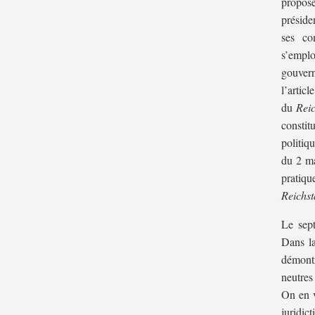
propose
préside
ses co
s’empl
gouver
l’artic
du
Rei
constit
politi
du 2 ma
pratiqu
Reichs
Le sep
Dans la
démont
neutres
On en v
juridic