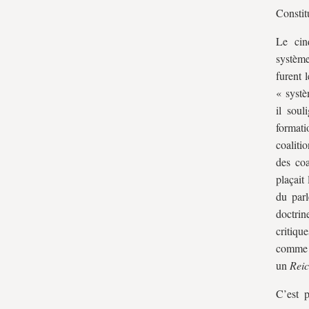
Constit
Le cin
système
furent 
« systè
il soul
formati
coaliti
des coa
plaçait
du parl
doctrin
critiqu
comme u
un
Reic
C’est 