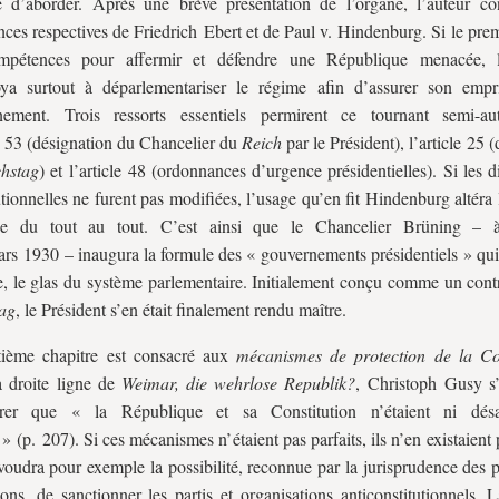
 d’aborder. Après une brève présentation de l’organe, l’auteur con
nces respectives de Friedrich Ebert et de Paul v. Hindenburg. Si le pre
mpétences pour affermir et défendre une République menacée, 
oya surtout à déparlementariser le régime afin d’assurer son empr
nement. Trois ressorts essentiels permirent ce tournant semi-aut
le 53 (désignation du Chancelier du
Reich
par le Président), l’article 25 (
chstag
) et l’article 48 (ordonnances d’urgence présidentielles). Si les d
utionnelles ne furent pas modifiées, l’usage qu’en fit Hindenburg altéra
que du tout au tout. C’est ainsi que le Chancelier Brüning – 
rs 1930 – inaugura la formule des « gouvernements présidentiels » qui
e, le glas du système parlementaire. Initialement conçu comme un cont
tag
, le Président s’en était finalement rendu maître.
tième chapitre est consacré aux
mécanismes de protection de la Con
 droite ligne de
Weimar, die wehrlose Republik?
, Christoph Gusy s
rer que « la République et sa Constitution n’étaient ni dés
 » (p. 207). Si ces mécanismes n’étaient pas parfaits, ils n’en existaient
oudra pour exemple la possibilité, reconnue par la jurisprudence des p
tions, de sanctionner les partis et organisations anticonstitutionnels.