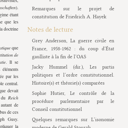
sitivistes,
nschaften
).
Remarques sur le projet de
gime étant
constitution de Friedrich A. Hayek
ne que les
a doctrine
Notes de lecture
Grey Anderson, La guerre civile en
atique
que
France, 1958-1962 : du coup d’État
titution de
gaulliste à la fin de l’OAS
tie
. Il se
Jacky Hummel (dir.), Les partis
s éléments
politiques et l’ordre constitutionnel.
rée par les
Histoire(s) et théorie(s) comparées
le central.
que devait
Sophie Hutier, Le contrôle de la
t du
Reich
procédure parlementaire par le
 autant de
Conseil constitutionnel
abus de ces
oph Gusy.
Quelques remarques sur L’isonomie
liquer la
moderne de Gerald Stourzh