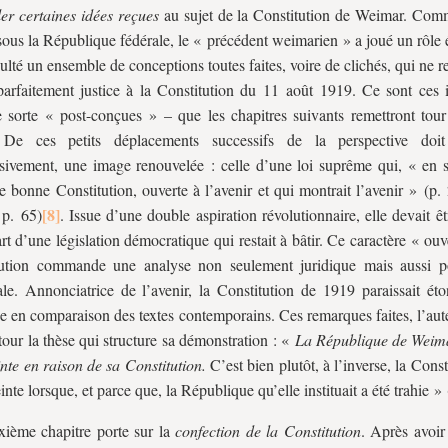
er certaines idées reçues
au sujet de la Constitution de Weimar. Co
, sous la République fédérale, le « précédent weimarien » a joué un rôle 
sulté un ensemble de conceptions toutes faites, voire de clichés, qui ne 
parfaitement justice à la Constitution du 11 août 1919. Ce sont ces 
 sorte « post-conçues » – que les chapitres suivants remettront tour
 De ces petits déplacements successifs de la perspective doit
sivement, une image renouvelée : celle d’une loi suprême qui, « en 
ne bonne Constitution, ouverte à l’avenir et qui montrait l’avenir » (p.
 p. 65)
. Issue d’une double aspiration révolutionnaire, elle devait êt
rt d’une législation démocratique qui restait à bâtir. Ce caractère « ouv
tution commande une analyse non seulement juridique mais aussi po
ale. Annonciatrice de l’avenir, la Constitution de 1919 paraissait é
 en comparaison des textes contemporains. Ces remarques faites, l’aut
tour la thèse qui structure sa démonstration : «
La République de Weima
inte en raison de sa Constitution.
C’est bien plutôt, à l’inverse, la Const
einte lorsque, et parce que, la République qu’elle instituait a été trahie » 
ième chapitre porte sur la
confection de la Constitution
. Après avoir