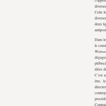
l’oppos
diverse
Cette l
diverse
deux li
antipos
Dans le
le cons
Weimar
dégage
plébisc
idées d
C’est a
être, 
directe
contrep
procéd
Contrai