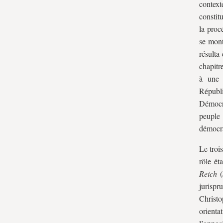
contex
constit
la proc
se mont
résulta
chapitr
à une 
Républi
Démocr
peuple
démocra
Le troi
rôle ét
Reich
(
jurispr
Christo
orienta