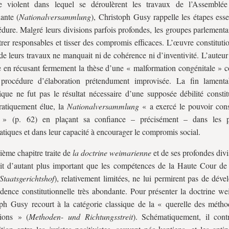
te violent dans lequel se déroulèrent les travaux de l’Assemblée
uante (
Nationalversammlung
), Christoph Gusy rappelle les étapes esse
édure. Malgré leurs divisions parfois profondes, les groupes parlementa
rer responsables et tisser des compromis efficaces. L’œuvre constituti
 de leurs travaux ne manquait ni de cohérence ni d’inventivité. L’auteur
e en récusant fermement la thèse d’une « malformation congénitale » c
procédure d’élaboration prétendument improvisée. La fin lamenta
que ne fut pas le résultat nécessaire d’une supposée débilité constitu
atiquement élue, la
Nationalversammlung
« a exercé le pouvoir cons
 » (p. 62) en plaçant sa confiance – précisément – dans les p
tiques et dans leur capacité à encourager le compromis social.
sième chapitre traite de
la doctrine weimarienne
et de ses profondes div
ait d’autant plus important que les compétences de la Haute Cour de 
Staatsgerichtshof
), relativement limitées, ne lui permirent pas de dév
udence constitutionnelle très abondante. Pour présenter la doctrine we
ph Gusy recourt à la catégorie classique de la « querelle des métho
tions » (
Methoden- und Richtungsstreit
). Schématiquement, il contr