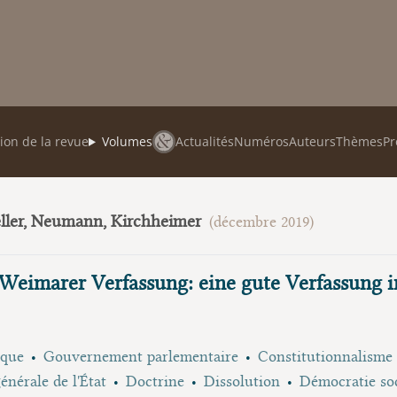
ion de la revue
Volumes
Actualités
Numéros
Auteurs
Thèmes
Pr
eller, Neumann, Kirchheimer
(décembre 2019)
Weimarer Verfassung: eine gute Verfassung in
ique
Gouvernement parlementaire
Constitutionnalisme
énérale de l'État
Doctrine
Dissolution
Démocratie soc