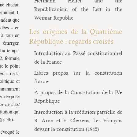
Hermann Heller and the
mme chacun
Republicanism of the Left in the
éminent. Il
Weimar Republic
rendent que
idées – en
Les origines de la Quatrième
 à tour en
République : regards croisés
 émerger,
son temps,
Introduction au Passé constitutionnel
 2, formule
de la France
re le point
Libres propos sur la constitution
ert » de la
litique et
future
tonnamment
À propos de la Constitution de la IVe
eur expose
République
r ne s’est
itution qui
Introduction à la réédition partielle de
(p. 36).
R. Aron et F. Cleirens, Les Français
devant la constitution (1945)
 évoqué le