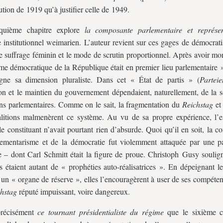
ution de 1919 qu’à justifier celle de 1949.
quième chapitre explore
la composante parlementaire et représen
 institutionnel weimarien. L’auteur revient sur ces gages de démocrati
le suffrage féminin et le mode de scrutin proportionnel. Après avoir mo
me démocratique de la République était en premier lieu parlementaire »
igne sa dimension pluraliste. Dans cet « État de partis » (
Parteie
on et le maintien du gouvernement dépendaient, naturellement, de la so
ons parlementaires. Comme on le sait, la fragmentation du
Reichstag
et 
litions malmenèrent ce système. Au vu de sa propre expérience, l’e
 le constituant n’avait pourtant rien d’absurde. Quoi qu’il en soit, la 
ementarisme et de la démocratie fut violemment attaquée par une pa
e – dont Carl Schmitt était la figure de proue. Christoph Gusy soulig
es étaient autant de « prophéties auto-réalisatrices ». En dépeignant l
n « organe de réserve », elles l’encouragèrent à user de ses compéten
hstag
réputé impuissant, voire dangereux.
précisément
ce tournant présidentialiste du régime
que le sixième c