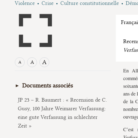
Violence
Crise
Culture constitutionnelle
Démoc
Françai
Recen
Verfas
A
A
A
En All
commém
Documents associés
soixant
ans de 
JP 23 – R. Baumert : « Recension de C.
de la 
Gusy, 100 Jahre Weimarer Verfassung:
nombreu
ouvrage
eine gute Verfassung in schlechter
Zeit »
C’est
Verfas