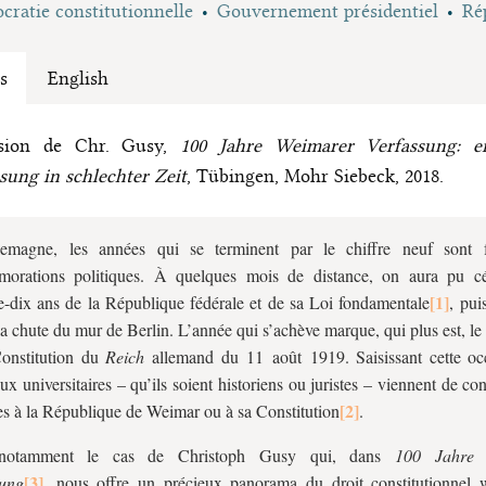
ratie constitutionnelle
Gouvernement présidentiel
Ré
s
English
sion de Chr. Gusy,
100 Jahre Weimarer Verfassung: e
sung in schlechter Zeit
, Tübingen, Mohr Siebeck, 2018.
emagne, les années qui se terminent par le chiffre neuf sont fe
orations politiques. À quelques mois de distance, on aura pu cé
e-dix ans de la République fédérale et de sa Loi fondamentale
, pui
la chute du mur de Berlin. L’année qui s’achève marque, qui plus est, le
Constitution du
Reich
allemand du 11 août 1919. Saisissant cette oc
x universitaires – qu’ils soient historiens ou juristes – viennent de co
s à la République de Weimar ou à sa Constitution
.
 notamment le cas de Christoph Gusy qui, dans
100 Jahre 
sung
, nous offre un précieux panorama du droit constitutionnel 