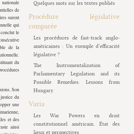
 nationale
Quelques mots sur les textes publiés
ntielles de
Procédure législative
ires surent
onnelle qui
comparée
 conclut le
Les procédures de fast-track anglo-
onsécutive
américaines : Un exemple d’efficacité
ble de la
tionnelle.
législative ?
tituant du
The Instrumentalization of
rocédures
Parliamentary Legislation and its
Possible Remedies: Lessons from
isions. Son
Hungary
justice du
Varia
elopper une
imarienne,
Les War Powers en droit
des et des
constitutionnel américain. État des
aste ainsi
lieux et perspectives