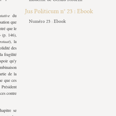
Jus Politicum n° 23 : Ebook
tative
du
Numéro 23 : Ebook
sation que
ntré que le
 (p. 146),
nstaat
), la
lidité des
la fragilité
spoir qu’y
combinaison
rtie de la
ne que ces
e Président
ces contre
hapitre se