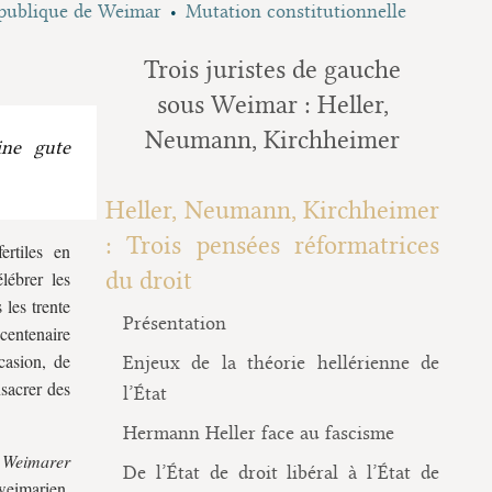
publique de Weimar
Mutation constitutionnelle
Trois juristes de gauche
sous Weimar : Heller,
Neumann, Kirchheimer
ine gute
Heller, Neumann, Kirchheimer
: Trois pensées réformatrices
rtiles en
du droit
lébrer les
s les trente
Présentation
 centenaire
casion, de
Enjeux de la théorie hellérienne de
nsacrer des
l’État
Hermann Heller face au fascisme
Weimarer
De l’État de droit libéral à l’État de
weimarien.