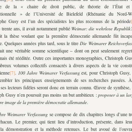
ire de la « chaire de droit public, de théorie de l’État et d
tutionnelle » de l’Université de Bielefeld (Rhénanie du Nord-We
phe Gusy est l’un des spécialistes les plus reconnus de la période
 trente ans, il avait notamment publié
Weimar: die wehrlose Republik
ait la thèse voulant que la première démocratie allemande fût incap
e. Quelques années plus tard, sous le titre
Die
Weimarer Reichsverfa
ait une véritable somme scientifique – dont on peut seulement regrett
amais été rééditée. Outre ces importantes monographies, Christoph Gus
reux volumes collectifs consacrés à divers aspects de la vie constit
ienne
.
100 Jahre Weimarer Verfassung
est, pour Christoph Gusy, 
sembler les principaux enseignements de ses recherches passées. 
 ses lecteurs fidèles seront donc en terrain connu. Œuvre de synthèse, 
ph Gusy n’en poursuit pas moins un but ambitieux :
proposer à un lar
re image de la première démocratie allemande
.
hre Weimarer Verfassung
se compose de dix chapitres longs d’une tr
hacun. Le premier, qui tient lieu d’introduction, présente, dans leu
, la démonstration et la méthode retenues. Le but avoué de l’ouvr