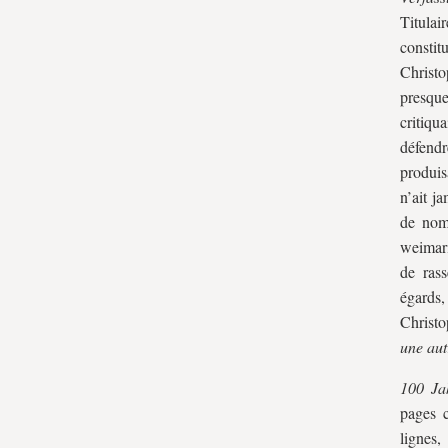
Titula
consti
Christo
presque
critiqu
défendr
produis
n’ait j
de nomb
weimar
de ras
égards,
Christo
une aut
100 Ja
pages c
lignes