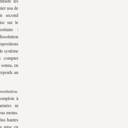
traste les
mier usa de
le second
ise sur le
oritaire :
dissolution
ispositions
 le système
à compter
 sonna, en
repoids au
stitution
.
’emploie à
armées ni
 pas moins.
lus hautes
 La mise en