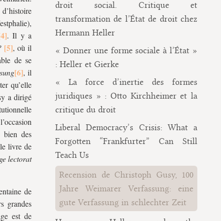
droit social. Critique et
’histoire
transformation de l’État de droit chez
stphalie),
Hermann Heller
. Il y a
?
, où il
« Donner une forme sociale à l’État »
able de se
: Heller et Gierke
ssung
, il
« La force d’inertie des formes
er qu’elle
juridiques » : Otto Kirchheimer et la
y a dirigé
utionnelle
critique du droit
l’occasion
Liberal Democracy’s Crisis: What a
À bien des
Forgotten “Frankfurter” Can Still
le livre de
Teach Us
ge lectorat
Recension de Christoph Gusy, 100
Jahre Weimarer Verfassung: eine
entaine de
gute Verfassung in schlechter Zeit
rs grandes
age est de