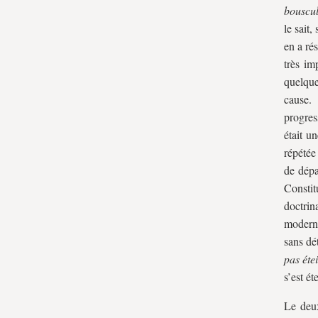
bouscul
le sait
en a ré
très im
quelque
cause.
progres
était u
répétée
de dépa
Consti
doctrin
moderne
sans dé
pas éte
s’est ét
Le deux