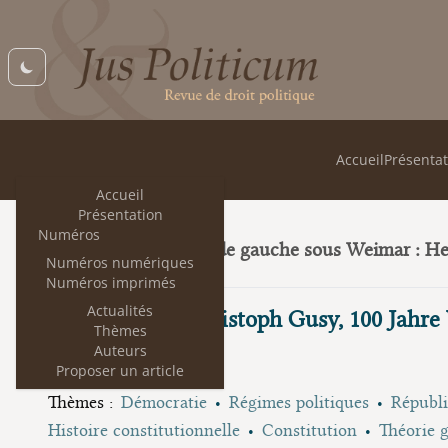
Accueil
Présentat
Accueil
Présentation
Numéros
Trois juristes de gauche sous Weimar : H
23
Numéros numériques
Numéros imprimés
Actualités
Recension de Christoph Gusy, 100 Jahre 
Thèmes
Auteurs
Renaud Baumert
Proposer un article
Thèmes :
Démocratie
Régimes politiques
Républ
Histoire constitutionnelle
Constitution
Théorie g