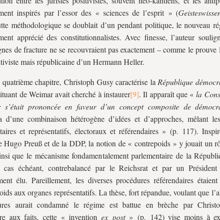
ition entre les juristes positivistes, souvent néo-kantiens, et les antipo
ment inspirés par l’essor des « sciences de l’esprit » (
Geisteswisse
utte méthodologique se doublait d’un pendant politique, le nouveau ré
ment apprécié des constitutionnalistes. Avec finesse, l’auteur soulig
gnes de fracture ne se recouvraient pas exactement – comme le prouve l
itiviste mais républicaine d’un Hermann Heller.
 quatrième chapitre, Christoph Gusy caractérise la
République démocr
tituant de Weimar avait cherché à instaurer
. Il apparaît que «
la Cons
 s’était prononcée en faveur d’un concept composite de démocra
a d’une combinaison hétérogène d’idées et d’approches, mêlant le
itaires et représentatifs, électoraux et référendaires » (p. 117). Inspi
e Hugo Preuß et de la DDP, la notion de « contrepoids » y jouait un rô
insi que le mécanisme fondamentalement parlementaire de la Républi
le cas échéant, contrebalancé par le
Reichsrat
et par un Présiden
ment élu. Pareillement, les diverses procédures référendaires étaient
oids aux organes représentatifs. La thèse, fort répandue, voulant que l’
ures aurait condamné le régime est battue en brèche par Christ
re aux faits, cette « invention
ex post
» (p. 142) vise moins à exp