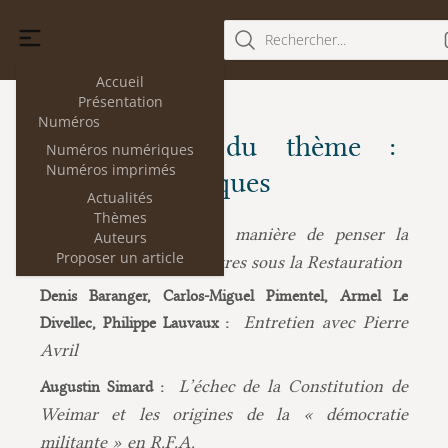
Rechercher...
Accueil
Présentation
Numéros
Les articles du thème :
Numéros numériques
Numéros imprimés
Régimes politiques
Actualités
Thèmes
De la manière de penser la
Nathalie Havas :
Auteurs
Proposer un article
responsabilité des ministres sous la Restauration
Denis Baranger, Carlos-Miguel Pimentel, Armel Le
Entretien avec Pierre
Divellec, Philippe Lauvaux :
Avril
L’échec de la Constitution de
Augustin Simard :
Weimar et les origines de la « démocratie
militante » en R.F.A.