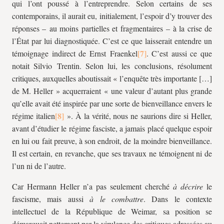
qui l’ont poussé à l’entreprendre. Selon certains de ses
contemporains, il aurait eu, initialement, l’espoir d’y trouver des
réponses – au moins partielles et fragmentaires – à la crise de
l’État par lui diagnostiquée. C’est ce que laisserait entendre un
témoignage indirect de Ernst Fraenkel
. C’est aussi ce que
notait Silvio Trentin. Selon lui, les conclusions, résolument
critiques, auxquelles aboutissait « l’enquête très importante […]
de M. Heller » acquerraient
« une valeur d’autant plus grande
qu’elle avait été inspirée par une sorte de bienveillance envers le
régime italien
». À la vérité, nous ne saurions dire si Heller,
avant d’étudier le régime fasciste, a jamais placé quelque espoir
en lui ou fait preuve, à son endroit, de la moindre bienveillance.
Il est certain, en revanche, que ses travaux ne témoignent ni de
l’un ni de l’autre.
Car Hermann Heller n’a pas seulement cherché
à décrire
le
fascisme, mais aussi
à le combattre
. Dans le contexte
intellectuel de la République de Weimar, sa position se
démarquait nettement par la virulence des critiques adressées au