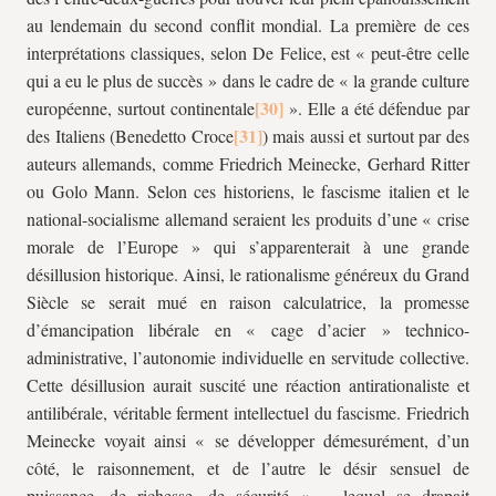
au lendemain du second conflit mondial. La première de ces
interprétations classiques, selon De Felice, est « peut-être celle
qui a eu le plus de succès » dans le cadre de « la grande culture
européenne, surtout continentale
». Elle a été défendue par
des Italiens (Benedetto Croce
) mais aussi et surtout par des
auteurs allemands, comme Friedrich Meinecke, Gerhard Ritter
ou Golo Mann. Selon ces historiens, le fascisme italien et le
national-socialisme allemand seraient les produits d’une « crise
morale de l’Europe » qui s’apparenterait à une grande
désillusion historique. Ainsi, le rationalisme généreux du Grand
Siècle se serait mué en raison calculatrice, la promesse
d’émancipation libérale en « cage d’acier » technico-
administrative, l’autonomie individuelle en servitude collective.
Cette désillusion aurait suscité une réaction antirationaliste et
antilibérale, véritable ferment intellectuel du fascisme. Friedrich
Meinecke voyait ainsi « se développer démesurément, d’un
côté, le raisonnement, et de l’autre le désir sensuel de
puissance, de richesse, de sécurité » – lequel se drapait