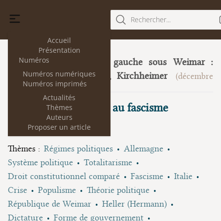
Rechercher...
Accueil
Présentation
Numéros
Trois juristes de gauche sous Weimar :
23
Numéros numériques
Heller, Neumann, Kirchheimer
(décembre
Numéros imprimés
2019)
Actualités
Hermann Heller face au fascisme
Thèmes
Auteurs
Proposer un article
Renaud Baumert
Thèmes :
Régimes politiques
Allemagne
Système politique
Totalitarisme
Droit constitutionnel comparé
Fascisme
Italie
Crise
Populisme
Théorie politique
République de Weimar
Heller (Hermann)
Dictature
Forme de gouvernement