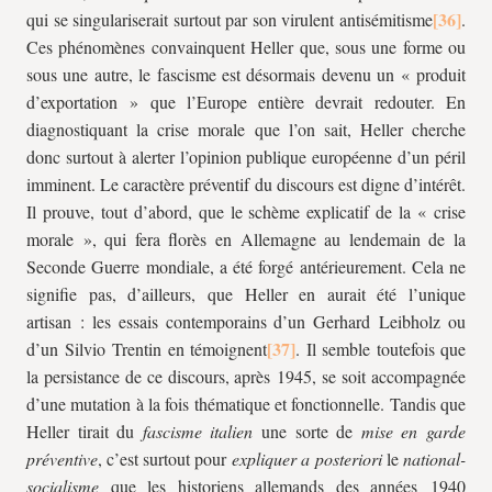
qui se singulariserait surtout par son virulent antisémitisme
.
Ces phénomènes convainquent Heller que, sous une forme ou
sous une autre, le fascisme est désormais devenu un « produit
d’exportation » que l’Europe entière devrait redouter. En
diagnostiquant la crise morale que l’on sait, Heller cherche
donc surtout à alerter l’opinion publique européenne d’un péril
imminent. Le caractère préventif du discours est digne d’intérêt.
Il prouve, tout d’abord, que le schème explicatif de la « crise
morale », qui fera florès en Allemagne au lendemain de la
Seconde Guerre mondiale, a été forgé antérieurement. Cela ne
signifie pas, d’ailleurs, que Heller en aurait été l’unique
artisan : les essais contemporains d’un Gerhard Leibholz ou
d’un Silvio Trentin en témoignent
. Il semble toutefois que
la persistance de ce discours, après 1945, se soit accompagnée
d’une mutation à la fois thématique et fonctionnelle. Tandis que
Heller tirait du
fascisme
italien
une sorte de
mise en garde
préventive
, c’est surtout pour
expliquer a posteriori
le
national-
socialisme
que les historiens allemands des années 1940