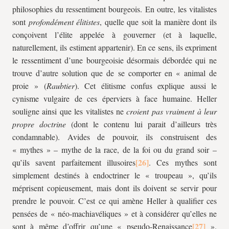
philosophies du ressentiment bourgeois. En outre, les vitalistes
sont
profondément
élitistes
, quelle que soit la manière dont ils
conçoivent l’élite appelée à gouverner (et à laquelle,
naturellement, ils estiment appartenir). En ce sens, ils expriment
le ressentiment d’une bourgeoisie désormais débordée qui ne
trouve d’autre solution que de se comporter en « animal de
proie » (
Raubtier
). Cet élitisme confus explique aussi le
cynisme vulgaire de ces éperviers à face humaine. Heller
souligne ainsi que les vitalistes ne
croient pas vraiment à leur
propre doctrine
(dont le contenu lui parait d’ailleurs très
condamnable). Avides de pouvoir, ils construisent des
« mythes » – mythe de la race, de la foi ou du grand soir –
qu’ils savent parfaitement illusoires
. Ces mythes sont
simplement destinés à endoctriner le « troupeau », qu’ils
méprisent copieusement, mais dont ils doivent se servir pour
prendre le pouvoir. C’est ce qui amène Heller à qualifier ces
pensées de « néo-machiavéliques » et à considérer qu’elles ne
sont à même d’offrir qu’une « pseudo-Renaissance
».