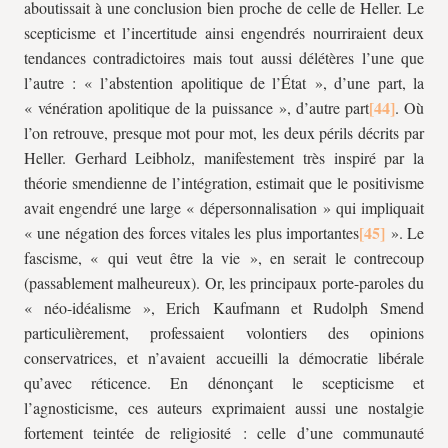
aboutissait à une conclusion bien proche de celle de Heller. Le
scepticisme et l’incertitude ainsi engendrés nourriraient deux
tendances contradictoires mais tout aussi délétères l’une que
l’autre : « l’abstention apolitique de l’État », d’une part, la
« vénération apolitique de la puissance », d’autre part
. Où
l’on retrouve, presque mot pour mot, les deux périls décrits par
Heller. Gerhard Leibholz, manifestement très inspiré par la
théorie smendienne de l’intégration, estimait que le positivisme
avait engendré une large « dépersonnalisation » qui impliquait
« une négation des forces vitales les plus importantes
». Le
fascisme, « qui veut être la vie », en serait le contrecoup
(passablement malheureux). Or, les principaux porte-paroles du
« néo-idéalisme », Erich Kaufmann et Rudolph Smend
particulièrement, professaient volontiers des opinions
conservatrices, et n’avaient accueilli la démocratie libérale
qu’avec réticence. En dénonçant le scepticisme et
l’agnosticisme, ces auteurs exprimaient aussi une nostalgie
fortement teintée de religiosité : celle d’une communauté