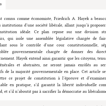
s
ut connu comme économiste, Friedrich A. Hayek a beauco
s institutions d’une société libérale, allant jusqu’à propose
nstitution idéale. Ce plan repose sur une division str
rs, qui isole une assemblée législative chargée de faire
illant sous le contrôle d’une cour constitutionnelle, sé
emblée gouvernementale chargée de donner des direc
nement. Hayek entend ainsi garantir que les citoyens, tenu
générales et abstraites, ne seront jamais enrôlés au ser
ifs de la majorité gouvernementale en place. Cet article s
tre ce projet de constitution à l’épreuve et d’examiner 
able en pratique, s’il garantit la liberté individuelle co
d, et s’il n’aboutit pas à sacrifier la démocratie au libéralism