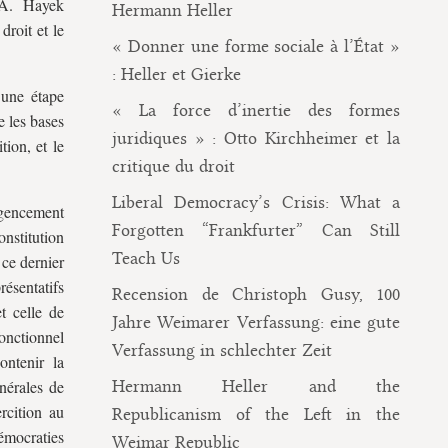
h A. Hayek
Hermann Heller
droit et le
« Donner une forme sociale à l’État »
: Heller et Gierke
 une étape
« La force d’inertie des formes
e les bases
juridiques » : Otto Kirchheimer et la
tion, et le
critique du droit
Liberal Democracy’s Crisis: What a
agencement
Forgotten “Frankfurter” Can Still
onstitution
Teach Us
 ce dernier
ésentatifs
Recension de Christoph Gusy, 100
et celle de
Jahre Weimarer Verfassung: eine gute
fonctionnel
Verfassung in schlechter Zeit
ontenir la
énérales de
Hermann Heller and the
rcition au
Republicanism of the Left in the
démocraties
Weimar Republic