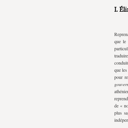
I. Él
Reprena
que le 
particu
traduir
conduit
que les
pour r
gouvern
athénie
reprend
de « no
plus sa
indépen