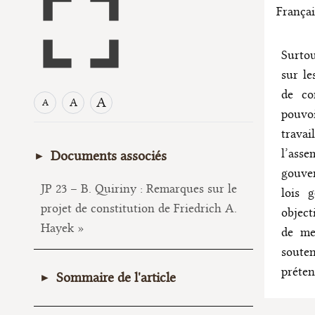
Françai
Surto
sur le
de co
A
A
A
pouvoi
trava
l’ass
Documents associés
gouver
JP 23 – B. Quiriny : Remarques sur le
lois 
projet de constitution de Friedrich A.
object
Hayek »
de met
souten
préten
Sommaire de l'article
I. Éliminer l’influence des factions