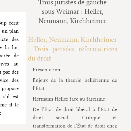
Trois juristes de gauche
sous Weimar : Heller,
Neumann, Kirchheimer
up écrit
r un plan
Heller, Neumann, Kirchheimer
icte des
 la loi,
: Trois pensées réformatrices
parée de
du droit
tives au
Présentation
s par des
vice des
Enjeux de la théorie hellérienne de
e propose
l’État
s’il est
Hermann Heller face au fascisme
mme il le
De l’État de droit libéral à l’État de
e.
droit social. Critique et
transformation de l’État de droit chez