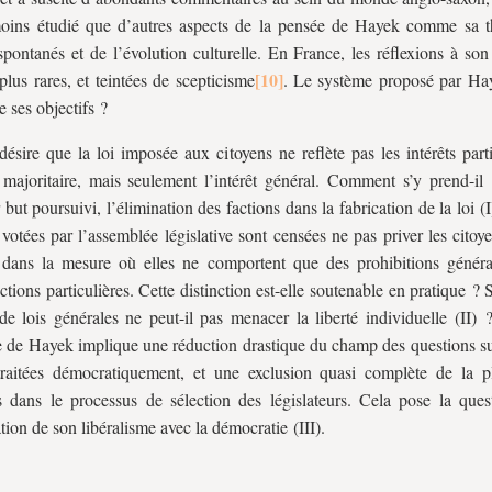
oins étudié que d’autres aspects de la pensée de Hayek comme sa t
spontanés et de l’évolution culturelle. En France, les réflexions à son
 plus rares, et teintées de scepticisme
. Le système proposé par Hay
e ses objectifs ?
ésire que la loi imposée aux citoyens ne reflète pas les intérêts part
majoritaire, mais seulement l’intérêt général. Comment s’y prend-il 
 but poursuivi, l’élimination des factions dans la fabrication de la loi (I
s votées par l’assemblée législative sont censées ne pas priver les citoy
, dans la mesure où elles ne comportent que des prohibitions généra
uctions particulières. Cette distinction est-elle soutenable en pratique ? 
de lois générales ne peut-il pas menacer la liberté individuelle (II) 
 de Hayek implique une réduction drastique du champ des questions su
traitées démocratiquement, et une exclusion quasi complète de la p
s dans le processus de sélection des législateurs. Cela pose la ques
ation de son libéralisme avec la démocratie (III).