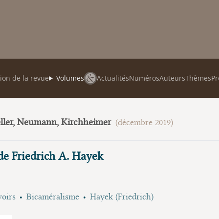
ion de la revue
Volumes
Actualités
Numéros
Auteurs
Thèmes
Pr
eller, Neumann, Kirchheimer
(décembre 2019)
 de Friedrich A. Hayek
voirs
Bicaméralisme
Hayek (Friedrich)