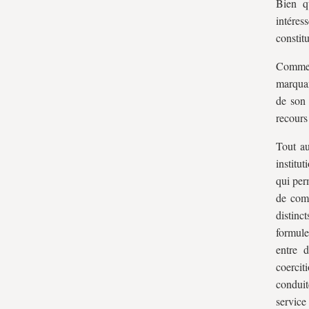
Bien q
sur la loi
intéres
II. Protéger la liberté individuelle
constitu
III. Concilier libéralisme et
Commen
démocratie
marqua
Conclusion
de son 
recours
Tout au
institu
qui per
de comm
distinc
formule
entre d
coercit
conduit
service