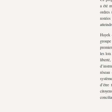
a été m
ordres 
restées
atteindr
Hayek d
groupe 
premier
les loi
liberté
d’instr
réseau 
système
d’être 
citoyen
concili