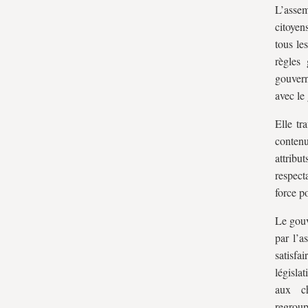
L’assem
citoyen
tous les
règles 
gouvern
avec le
Elle tr
contenu
attribut
respect
force p
Le gouv
par l’a
satisfa
législa
aux ch
regrou