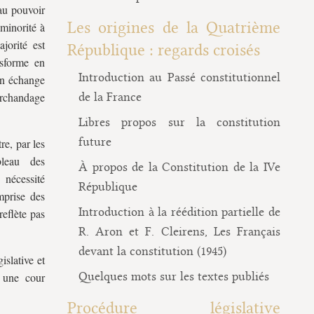
 au pouvoir
Les origines de la Quatrième
 minorité à
jorité est
République : regards croisés
nsforme en
Introduction au Passé constitutionnel
 en échange
archandage
de la France
Libres propos sur la constitution
future
re, par les
leau des
À propos de la Constitution de la IVe
 nécessité
République
emprise des
Introduction à la réédition partielle de
reflète pas
R. Aron et F. Cleirens, Les Français
devant la constitution (1945)
slative et
Quelques mots sur les textes publiés
r une cour
Procédure législative