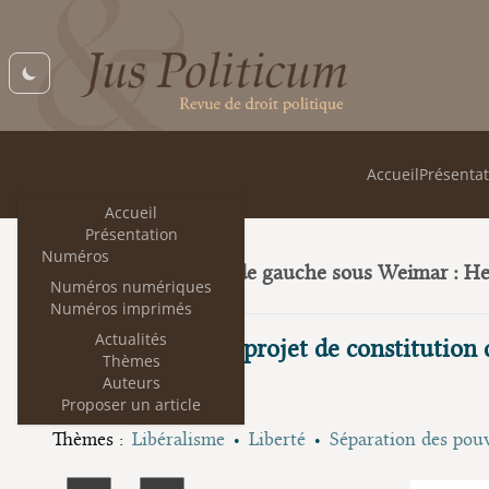
Accueil
Présentat
Accueil
Présentation
Numéros
Trois juristes de gauche sous Weimar : H
23
Numéros numériques
Numéros imprimés
Actualités
Remarques sur le projet de constitution
Thèmes
Auteurs
Bernard Quiriny
Proposer un article
Thèmes :
Libéralisme
Liberté
Séparation des pou