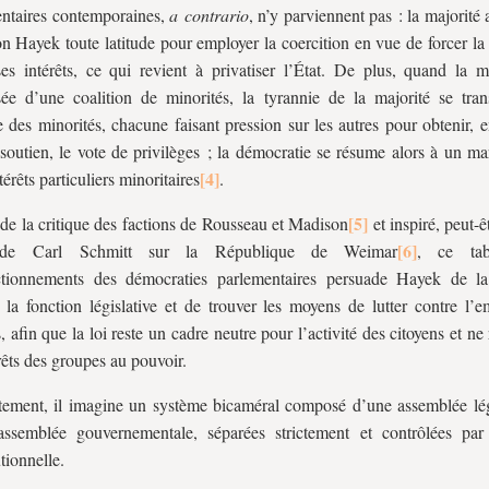
ntaires contemporaines,
a contrario
, n’y parviennent pas : la majorité
on Hayek toute latitude pour employer la coercition en vue de forcer la
ses intérêts, ce qui revient à privatiser l’État. De plus, quand la ma
e d’une coalition de minorités, la tyrannie de la majorité se tra
e des minorités, chacune faisant pression sur les autres pour obtenir,
soutien, le vote de privilèges ; la démocratie se résume alors à un m
térêts particuliers minoritaires
.
de la critique des factions de Rousseau et Madison
et inspiré, peut-êt
 de Carl Schmitt sur la République de Weimar
, ce tab
ctionnements des démocraties parlementaires persuade Hayek de la
r la fonction législative et de trouver les moyens de lutter contre l’
, afin que la loi reste un cadre neutre pour l’activité des citoyens et ne 
érêts des groupes au pouvoir.
ement, il imagine un système bicaméral composé d’une assemblée légi
assemblée gouvernementale, séparées strictement et contrôlées pa
tionnelle.