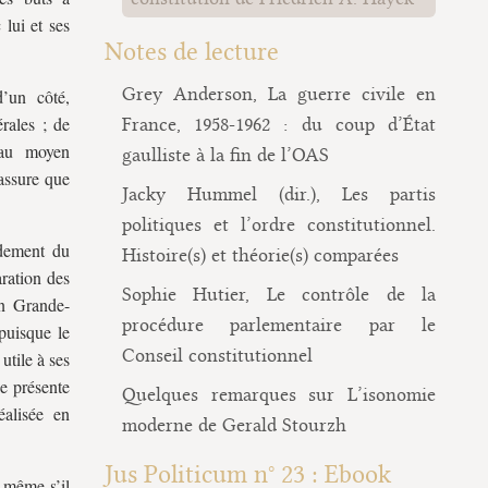
 lui et ses
Notes de lecture
Grey Anderson, La guerre civile en
’un côté,
érales ; de
France, 1958-1962 : du coup d’État
t au moyen
gaulliste à la fin de l’OAS
’assure que
Jacky Hummel (dir.), Les partis
politiques et l’ordre constitutionnel.
adement du
Histoire(s) et théorie(s) comparées
aration des
Sophie Hutier, Le contrôle de la
en Grande-
procédure parlementaire par le
puisque le
Conseil constitutionnel
utile à ses
se présente
Quelques remarques sur L’isonomie
éalisée en
moderne de Gerald Stourzh
Jus Politicum n° 23 : Ebook
 même s’il