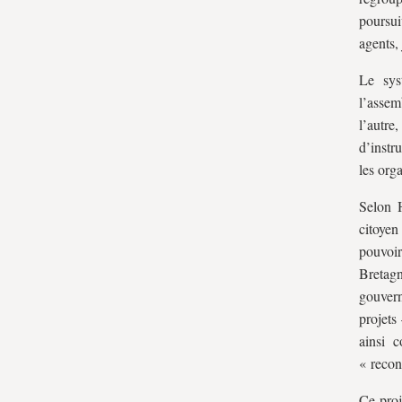
poursui
agents,
Le sys
l’assem
l’autr
d’instru
les org
Selon 
citoyen
pouvoir
Bretagn
gouvern
projets
ainsi 
« recon
Ce proj