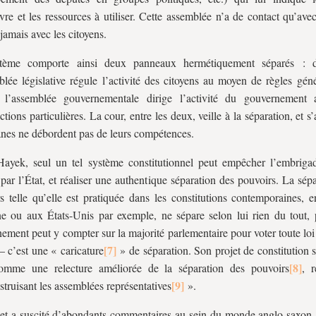
vre et les ressources à utiliser. Cette assemblée n’a de contact qu’avec
 jamais avec les citoyens.
tème comporte ainsi deux panneaux hermétiquement séparés : d
blée législative régule l’activité des citoyens au moyen de règles gén
e, l’assemblée gouvernementale dirige l’activité du gouvernemen
ctions particulières. La cour, entre les deux, veille à la séparation, et s
anes ne débordent pas de leurs compétences.
Hayek, seul un tel système constitutionnel peut empêcher l’embrig
 par l’État, et réaliser une authentique séparation des pouvoirs. La sép
s telle qu’elle est pratiquée dans les constitutions contemporaines, 
e ou aux États-Unis par exemple, ne sépare selon lui rien du tout, 
ement peut y compter sur la majorité parlementaire pour voter toute loi 
–
c’est une « caricature
» de séparation. Son projet de constitution 
comme une relecture améliorée de la séparation des pouvoirs
, r
struisant les assemblées représentatives
».
et a suscité d’abondants commentaires au sein du monde anglo-saxon,