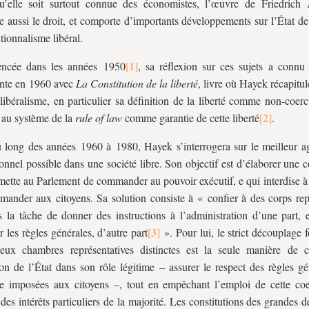
u’elle soit surtout connue des économistes, l’œuvre de Friedric
se aussi le droit, et comporte d’importants développements sur l’État de 
tionnalisme libéral.
cée dans les années 1950
, sa réflexion sur ces sujets a connu
nte en 1960 avec
La Constitution de la liberté
, livre où Hayek récapitul
libéralisme, en particulier sa définition de la liberté comme non-coerci
 au système de la
rule of law
comme garantie de cette liberté
.
 long des années 1960 à 1980, Hayek s’interrogera sur le meilleur 
tionnel possible dans une société libre. Son objectif est d’élaborer une c
mette au Parlement de commander au pouvoir exécutif, e qui interdise à
ander aux citoyens. Sa solution consiste à « confier à des corps repr
ts la tâche de donner des instructions à l’administration d’une part, 
r les règles générales, d’autre part
». Pour lui, le strict découplage 
eux chambres représentatives distinctes est la seule manière de c
ion de l’État dans son rôle légitime – assurer le respect des règles g
e imposées aux citoyens –, tout en empêchant l’emploi de cette coe
 des intérêts particuliers de la majorité. Les constitutions des grandes 