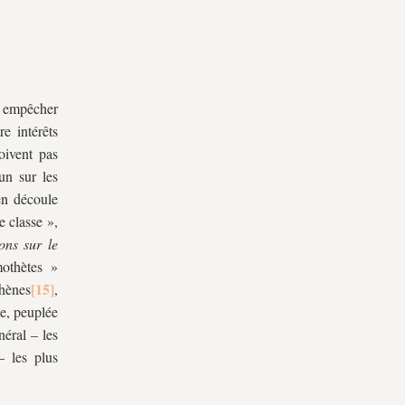
t empêcher
e intérêts
oivent pas
un sur les
en découle
e classe »,
ons sur le
mothètes »
hènes
,
e, peuplée
néral – les
– les plus