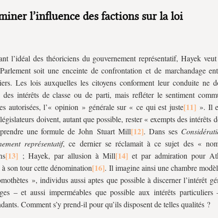
iminer l’influence des factions sur la loi
nt l’idéal des théoriciens du gouvernement représentatif, Hayek veu
Parlement soit une enceinte de confrontation et de marchandage entr
liers. Les lois auxquelles les citoyens conforment leur conduite ne d
e des intérêts de classe ou de parti, mais refléter le sentiment comm
es autorisées, l’« opinion » générale sur « ce qui est juste
». Il 
 législateurs doivent, autant que possible, rester « exempts des intérêts d
eprendre une formule de John Stuart Mill
. Dans ses
Considérati
ement représentatif
, ce dernier se réclamait à ce sujet des « no
ns
; Hayek, par allusion à Mill
et par admiration pour At
 à son tour cette dénomination
. Il imagine ainsi une chambre modèl
mothètes », individus aussi aptes que possible à discerner l’intérêt gé
ges – et aussi imperméables que possible aux intérêts particuliers 
dants. Comment s’y prend-il pour qu’ils disposent de telles qualités ?