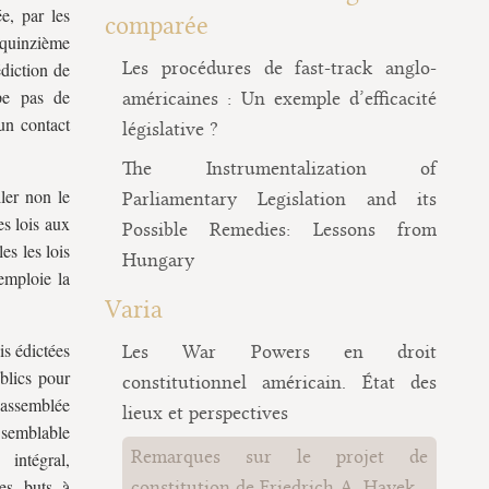
e, par les
comparée
 quinzième
Les procédures de fast-track anglo-
édiction de
upe pas de
américaines : Un exemple d’efficacité
un contact
législative ?
The Instrumentalization of
ller non le
Parliamentary Legislation and its
es lois aux
Possible Remedies: Lessons from
es les lois
Hungary
 emploie la
Varia
is édictées
Les War Powers en droit
ublics pour
constitutionnel américain. État des
l’assemblée
lieux et perspectives
, semblable
Remarques sur le projet de
intégral,
les buts à
constitution de Friedrich A. Hayek