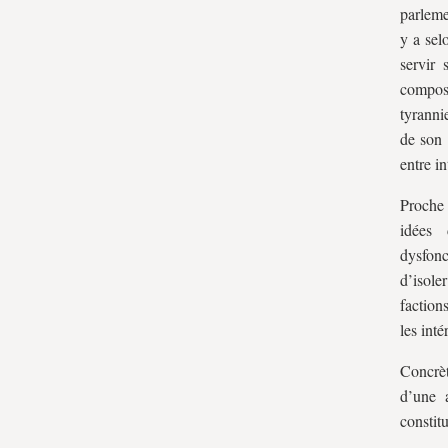
parleme
y a sel
servir 
composé
tyranni
de son 
entre in
Proche 
idées
dysfon
d’isole
factions
les int
Concrèt
d’une 
constitu