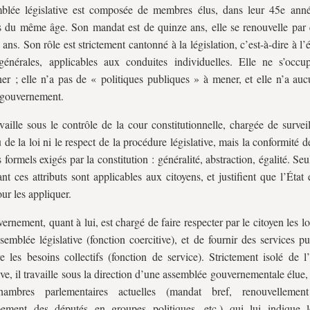
blée législative est composée de membres élus, dans leur 45e anné
s du même âge. Son mandat est de quinze ans, elle se renouvelle par
 ans. Son rôle est strictement cantonné à la législation, c’est-à-dire à l’
générales, applicables aux conduites individuelles. Elle ne s’occ
er ; elle n’a pas de « politiques publiques » à mener, et elle n’a auc
 gouvernement.
availle sous le contrôle de la cour constitutionnelle, chargée de survei
 de la loi ni le respect de la procédure législative, mais la conformité d
s formels exigés par la constitution : généralité, abstraction, égalité. Seul
ant ces attributs sont applicables aux citoyens, et justifient que l’État
our les appliquer.
ernement, quant à lui, est chargé de faire respecter par le citoyen les lo
ssemblée législative (fonction coercitive), et de fournir des services p
ire les besoins collectifs (fonction de service). Strictement isolé de 
tive, il travaille sous la direction d’une assemblée gouvernementale élue
ambres parlementaires actuelles (mandat bref, renouvellement 
pement des députés en groupes politiques, etc.) qui lui indique 