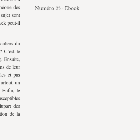
héorie des
Numéro 23 : Ebook
 sujet sont
ek peut-il
iculiers du
? C’est le
). Ensuite,
ens de leur
les et pas
Surtout, un
? Enfin, le
sceptibles
lupart des
tion de la