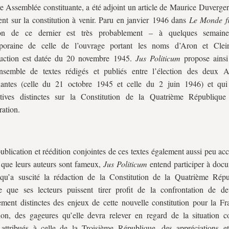
e Assemblée constituante, a été adjoint un article de Maurice Duverger
nt sur la constitution à venir. Paru en janvier 1946 dans
Le Monde f
ion de ce dernier est très probablement – à quelques semain
poraine de celle de l’ouvrage portant les noms d’Aron et Cleir
oduction est datée du 20 novembre 1945.
Jus Politicum
propose ainsi
nsemble de textes rédigés et publiés entre l’élection des deux 
tuantes (celle du 21 octobre 1945 et celle du 2 juin 1946) et qui
ctives distinctes sur la Constitution de la Quatrième Républiqu
ration.
publication et réédition conjointes de ces textes également aussi peu acc
que leurs auteurs sont fameux,
Jus Politicum
entend participer à docu
qu’a suscité la rédaction de la Constitution de la Quatrième Répu
e que ses lecteurs puissent tirer profit de la confrontation de de
ement distinctes des enjeux de cette nouvelle constitution pour la Fr
ion, des gageures qu’elle devra relever en regard de la situation
 attribués à celle de la Troisième République, des appréciations et