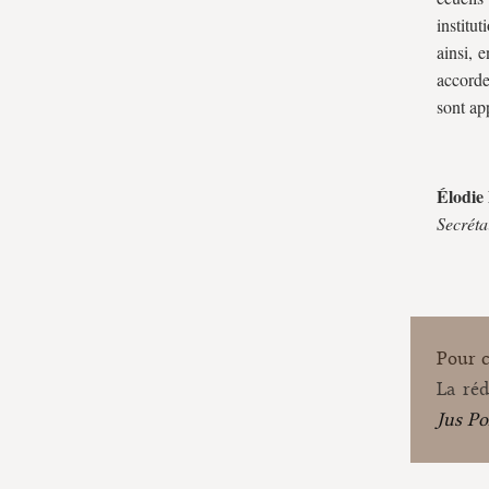
institu
ainsi, 
accorde
sont ap
Élodie
Secréta
Pour ci
La réd
Jus Po