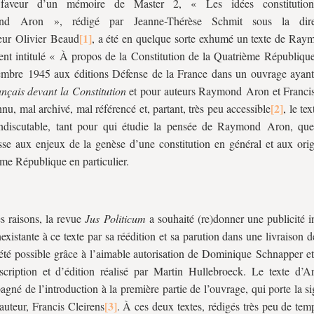
aveur d’un mémoire de Master 2, « Les idées constitution
nd Aron », rédigé par Jeanne-Thérèse Schmit sous la dire
eur Olivier Beaud
, a été en quelque sorte exhumé un texte de Ra
nt intitulé « À propos de la Constitution de la Quatrième République
mbre 1945 aux éditions Défense de la France dans un ouvrage ayant 
nçais devant la Constitution
et pour auteurs
Raymond Aron et Francis
nu, mal archivé, mal référencé et, partant, très peu accessible
, le te
 indiscutable, tant pour qui étudie la pensée de Raymond Aron, qu
esse aux enjeux de la genèse d’une constitution en général et aux orig
me République en particulier.
s raisons, la revue
Jus Politicum
a souhaité
(re)donner une publicité 
nexistante à ce texte par sa réédition et sa parution dans une livraison d
été possible grâce à l’aimable autorisation de Dominique Schnapper et 
scription et d’édition réalisé par Martin Hullebroeck. Le texte d’Ar
gné de l’introduction à la première partie de l’ouvrage, qui porte la s
auteur, Francis Cleirens
. À ces deux textes, rédigés très peu de tem