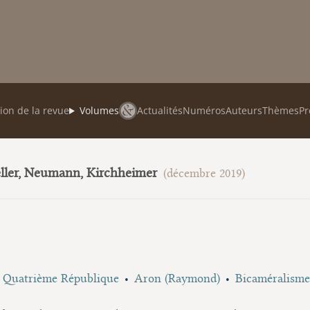
ion de la revue
Volumes
Actualités
Numéros
Auteurs
Thèmes
Pr
eller, Neumann, Kirchheimer
(décembre 2019)
Quatrième République
Aron (Raymond)
Bicaméralisme