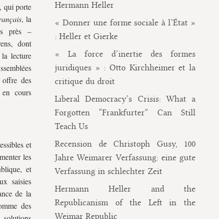
Hermann Heller
, qui porte
rançais
, la
« Donner une forme sociale à l’État »
es près –
: Heller et Gierke
ens, dont
« La force d’inertie des formes
 la lecture
Assemblées
juridiques » : Otto Kirchheimer et la
 offre des
critique du droit
e en cours
Liberal Democracy’s Crisis: What a
Forgotten “Frankfurter” Can Still
Teach Us
Recension de Christoph Gusy, 100
essibles et
menter les
Jahre Weimarer Verfassung: eine gute
blique, et
Verfassung in schlechter Zeit
ux saisies
Hermann Heller and the
ance de la
Republicanism of the Left in the
 comme des
Weimar Republic
 solutions