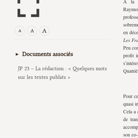
À la f
Raymo
profess
sobreme
A
A
A
en déce
Les Fra
Peu con
Documents associés
profit
s’intér
JP 23 – La rédaction : « Quelques mots
Quatriè
sur les textes publiés »
Pour ce
quasi i
Cela a 
de tran
accompa
son co-