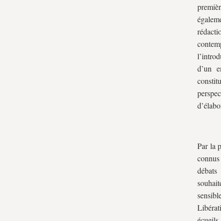
premièr
égaleme
rédact
contem
l’intr
d’un e
consti
perspe
d’élabo
Par la 
connus 
débats 
souhait
sensibl
Libérat
écueils