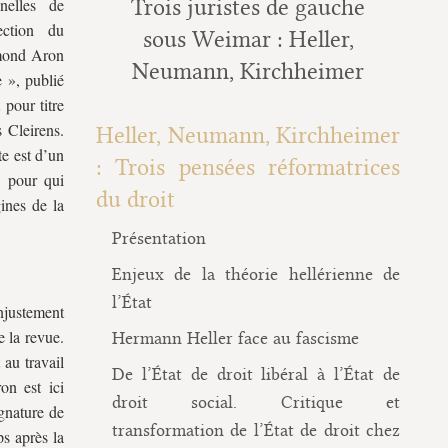
nelles de
Trois juristes de gauche
ction du
sous Weimar : Heller,
ymond Aron
Neumann, Kirchheimer
 », publié
pour titre
 Cleirens.
Heller, Neumann, Kirchheimer
xte est d’un
: Trois pensées réformatrices
e pour qui
du droit
ines de la
Présentation
Enjeux de la théorie hellérienne de
l’État
injustement
e la revue.
Hermann Heller face au fascisme
au travail
De l’État de droit libéral à l’État de
on est ici
droit social. Critique et
ignature de
transformation de l’État de droit chez
ps après la