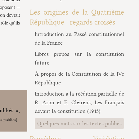
roposent –
Les origines de la Quatrième
ion devrait
République : regards croisés
rôle qu’ils
Introduction au Passé constitutionnel
de la France
Libres propos sur la constitution
future
À propos de la Constitution de la IVe
République
Introduction à la réédition partielle de
R. Aron et F. Cleirens, Les Français
ubliés »,
devant la constitution (1945)
s-publies
]
Quelques mots sur les textes publiés
Procédure législative