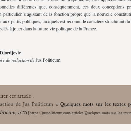
tionnelles différentes que, conséquemment, ces deux conceptions p
en particulier, s’agissant de la fonction propre que la nouvelle constitut
r aux partis politiques, auxquels est reconnu le caractère structurant du 
pelés à jouer dans la future vie politique de la France.
 Djordjevic
ire de rédaction de
Jus Politicum
ter cet article :
action de Jus Politicum
« Quelques mots sur les textes p
liticum, n°23
[
https://juspoliticum.com/articles/Quelques-mots-sur-les-texte