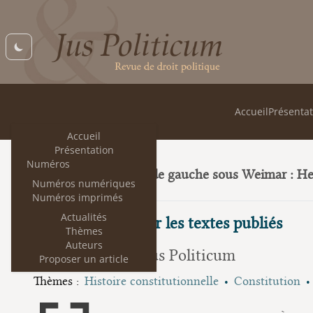
Accueil
Présentat
Accueil
Présentation
Numéros
Trois juristes de gauche sous Weimar : H
23
Numéros numériques
Numéros imprimés
Actualités
Quelques mots sur les textes publiés
Thèmes
Auteurs
La rédaction de Jus Politicum
Proposer un article
Thèmes :
Histoire constitutionnelle
Constitution