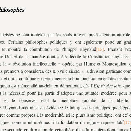
hilosophes
licistes ne sont toutefois pas les seuls à avoir prêté attention au rôle
ues. Certains philosophes politiques y ont également porté un gran
le montre la contribution de Philippe Raynaud
. Prenant l’e
-Uni et de la manière dont a été décrite la Constitution anglaise, 
e la « révolution intellectuelle » opérée par Hume et Montesquieu, q
es premiers à considérer, dès le
xviii
e siècle, « la division partisane co
» et qui « contribue en permanence au bon fonctionnement des institut
uieu est même allé au-delà en démontrant, dès l’
Esprit des lois
, que
et la nécessité pour les partis d’adopter une attitude modérée pour 
r et le conserver était la meilleure garantie de la liberté p
e Raynaud met ainsi en évidence le fait que des principes que l’épo
rer comme propres à la modernité, tel le pluralisme politique, ont été 
rigine, comme intrinsèques à la fondation du régime représentatif
une seconde confirmation de cette thèse dans la manière dont James