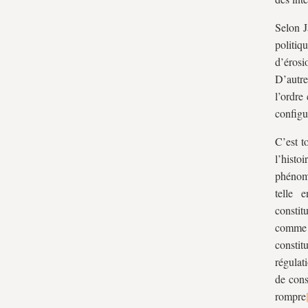
Selon J
politiq
d’érosi
D’autre
l’ordre
configu
C’est t
l’histo
phénomè
telle 
constit
comme 
constit
régulat
de cons
rompre