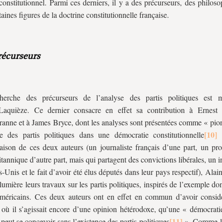
 constitutionnel. Parmi ces derniers, il y a des précurseurs, des philoso
aines figures de la doctrine constitutionnelle française.
récurseurs
herche des précurseurs de l’analyse des partis politiques est 
Laquièze. Ce dernier consacre en effet sa contribution à Ernest
anne et à James Bryce, dont les analyses sont présentées comme « pion
e des partis politiques dans une démocratie constitutionnelle
»
ison de ces deux auteurs (un journaliste français d’une part, un pro
ritannique d’autre part, mais qui partagent des convictions libérales, un i
ts-Unis et le fait d’avoir été élus députés dans leur pays respectif), Ala
lumière leurs travaux sur les partis politiques, inspirés de l’exemple do
américains. Ces deux auteurs ont en effet en commun d’avoir consid
où il s’agissait encore d’une opinion hétérodoxe, qu’une « démocrat
peut se concevoir sans l’existence des partis politiques
». Comme le