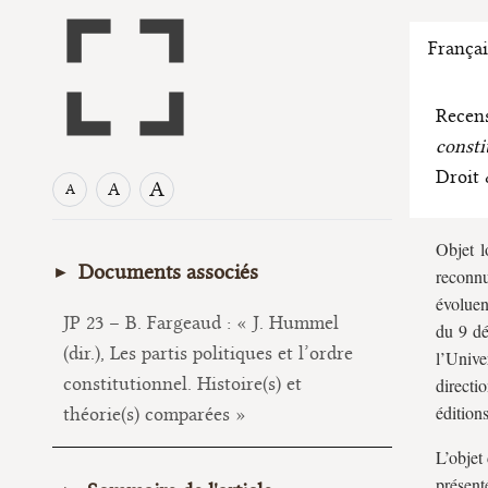
Françai
Recen
consti
Droit 
A
A
A
Objet l
Documents associés
reconnu
évolue
JP 23 – B. Fargeaud : « J. Hummel
du 9 dé
(dir.), Les partis politiques et l’ordre
l’Unive
constitutionnel. Histoire(s) et
directi
édition
théorie(s) comparées »
L’objet
présent