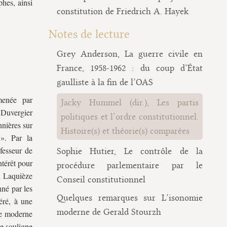
phes, ainsi
constitution de Friedrich A. Hayek
Notes de lecture
Grey Anderson, La guerre civile en
France, 1958-1962 : du coup d’État
gaulliste à la fin de l’OAS
menée par
Jacky Hummel (dir.), Les partis
 Duvergier
politiques et l’ordre constitutionnel.
nières sur
Histoire(s) et théorie(s) comparées
. Par la
fesseur de
Sophie Hutier, Le contrôle de la
ntérêt pour
procédure parlementaire par le
in Laquièze
Conseil constitutionnel
nné par les
Quelques remarques sur L’isonomie
éré, à une
moderne de Gerald Stourzh
ie moderne
 souligne