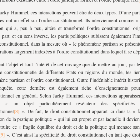
acky Hummel, ces interactions peuvent être de deux types. D’une part, 
ues ont un effet sur l’ordre constitutionnel. Ils interviennent comme «
on qui a, peu à peu, altéré et transformé l’ordre constitutionnel orig
 part, et en sens inverse, les partis politiques subissent également l’i
 constitutionnel, dans la mesure où « le phénomène partisan se présent
rations largement indexées à l’ordre constitutionnel dans lequel il se dép
out l’objet et tout l’intérêt de cet ouvrage que de mettre au jour, par l
ire constitutionnelle de différents États ou régions du monde, les lie
ne partisan et l’ordre constitutionnel. Outre l’indéniable intérêt histo
enquête, cette dernière est également riche d’enseignements pou
utionnel en général. Selon Jacky Hummel, ces interactions apparaissen
« un objet particulièrement révélateur des spécificités 
utionnel
». De fait, le droit constitutionnel apparaît ici dans la « 
ion de la pratique politique » qui lui est propre et par laquelle il devie
truire ce « fragile équilibre du droit et de la politique qui menace sa
». C’est ainsi la spécificité du droit constitutionnel en tant que droi