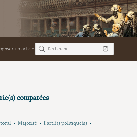
oposer un article
Rechercher...
orie(s) comparées
toral
Majorité
Parti(s) politique(s)