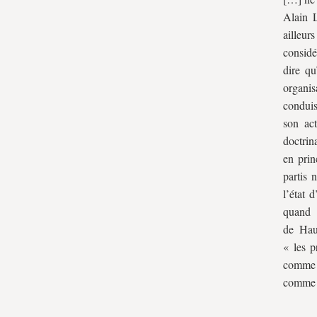
Alain L
ailleur
considé
dire qu
organis
conduis
son act
doctrina
en prin
partis 
l’état 
quand i
de Hau
« les p
comme d
comme o