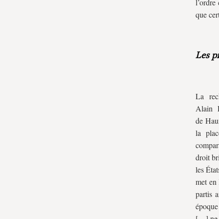
l’ordre
que cert
Les p
La rec
Alain 
de Haur
la plac
compara
droit b
les Éta
met en 
partis 
époque 
[…] ne 