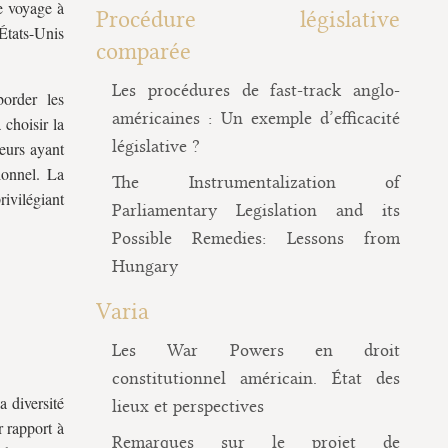
e voyage à
Procédure législative
 États-Unis
comparée
Les procédures de fast-track anglo-
border les
américaines : Un exemple d’efficacité
 choisir la
législative ?
teurs ayant
tionnel. La
The Instrumentalization of
rivilégiant
Parliamentary Legislation and its
Possible Remedies: Lessons from
Hungary
Varia
Les War Powers en droit
constitutionnel américain. État des
a diversité
lieux et perspectives
r rapport à
Remarques sur le projet de