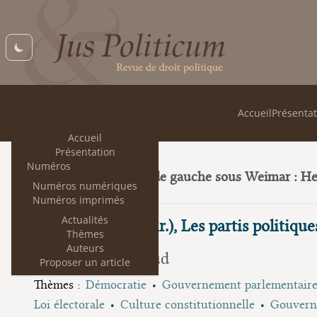
Accueil
Présentat
Accueil
Présentation
Numéros
Trois juristes de gauche sous Weimar : H
23
Numéros numériques
Numéros imprimés
Actualités
Jacky Hummel (dir.), Les partis politiques
Thèmes
Auteurs
Benjamin Fargeaud
Proposer un article
Thèmes :
Démocratie
Gouvernement parlementair
Loi électorale
Culture constitutionnelle
Gouverne