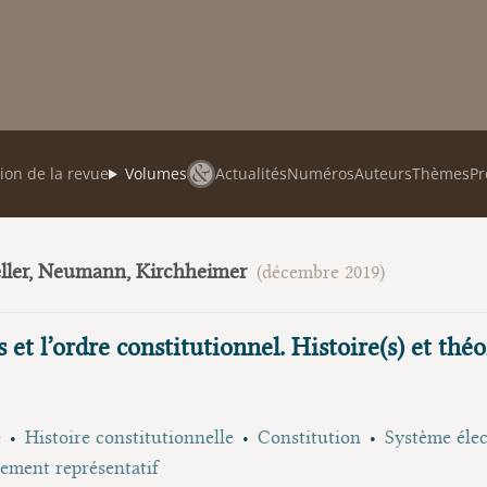
ion de la revue
Volumes
Actualités
Numéros
Auteurs
Thèmes
Pr
eller, Neumann, Kirchheimer
(décembre 2019)
 et l’ordre constitutionnel. Histoire(s) et thé
e
Histoire constitutionnelle
Constitution
Système élec
ment représentatif