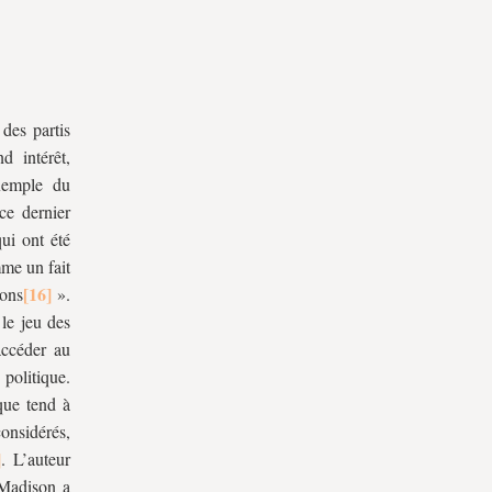
 des partis
d intérêt,
xemple du
ce dernier
ui ont été
mme un fait
ions
».
 le jeu des
accéder au
olitique.
que tend à
considérés,
. L’auteur
 Madison a