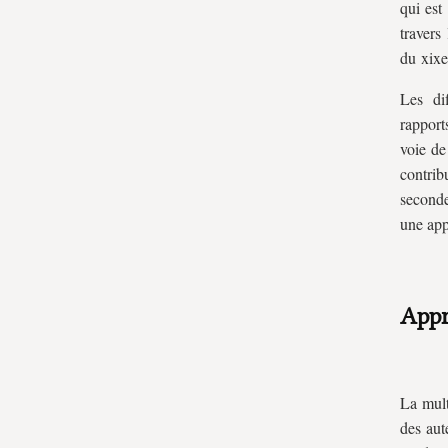
qui est
travers
du
xix
e
Les di
rapport
voie de
contrib
seconde 
une app
Appr
La mult
des aut