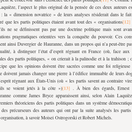
aquièze, l’aspect le plus original de la pensée de ces deux auteurs es
s : la « dimension novatrice » de leurs analyses résiderait dans le fait
ré que les partis politiques étaient avant tout des « organisations
’ils ne se définissent pas par une doctrine politique mais sont avan
ations pragmatiques orientées vers la conquête du pouvoir. Ces cons
ent ainsi Duvergier de Hauranne, dans un propos qui n’a peut-être pa
ualité, à distinguer l’état d’esprit régnant en France (où, face aux 
les des partis politiques, « on crierait à la palinodie et à la trahison ; 
cipe que les opinions doivent être sacrées comme une foi religieuse 
ne doivent jamais changer une pierre à l’édifice immuable de leurs do
d’esprit régnant aux États-Unis (où « les partis savent au contraire vir
ls se voient jetés à la côte »)
. À bien des égards, Ernest 
ranne comme James Bryce apparaissent ainsi, selon Alain Laquiè
remiers théoriciens des partis politiques dans un système démocratiqu
es précurseurs des auteurs qui ont par la suite analysés les partis 
rganisation, à savoir Moisei Ostrogorski et Robert Michels.