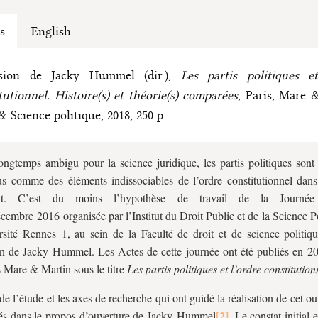
s
English
sion de Jacky Hummel (dir.),
Les partis politiques et
tutionnel. Histoire(s) et théorie(s) comparées
, Paris, Mare 
& Science politique, 2018, 250 p.
ongtemps ambigu pour la science juridique, les partis politiques sont
s comme des éléments indissociables de l’ordre constitutionnel dans 
nt. C’est du moins l’hypothèse de travail de la Journée 
cembre 2016 organisée par l’Institut du Droit Public et de la Science P
rsité Rennes 1, au sein de la Faculté de droit et de science politiqu
on de Jacky Hummel. Les Actes de cette journée ont été publiés en 20
s Mare & Martin sous le titre
Les partis politiques et l’ordre constitution
 de l’étude et les axes de recherche qui ont guidé la réalisation de cet o
és dans le propos d’ouverture de Jacky Hummel
. Le constat initial 