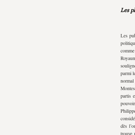
Les p
Les pub
politiq
comme 
Royaume
soulign
parmi l
normal 
Montesq
partis 
pouvoi
Philipp
considé
dès l’o
trouve 