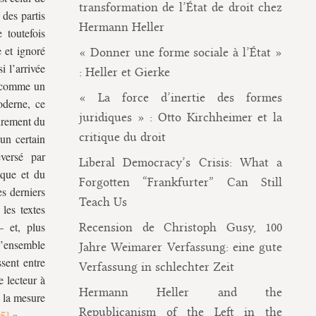
transformation de l’État de droit chez
 des partis
Hermann Heller
 toutefois
e et ignoré
« Donner une forme sociale à l’État »
i l’arrivée
: Heller et Gierke
r comme un
« La force d’inertie des formes
oderne, ce
juridiques » : Otto Kirchheimer et la
adrement du
critique du droit
un certain
eversé par
Liberal Democracy’s Crisis: What a
ique et du
Forgotten “Frankfurter” Can Still
es derniers
Teach Us
 les textes
– et, plus
Recension de Christoph Gusy, 100
l’ensemble
Jahre Weimarer Verfassung: eine gute
ssent entre
Verfassung in schlechter Zeit
e lecteur à
Hermann Heller and the
e la mesure
Republicanism of the Left in the
».