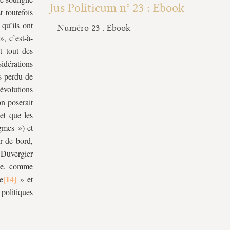
Jus Politicum n° 23 : Ebook
t toutefois
 qu’ils ont
Numéro 23 : Ebook
», c’est-à-
t tout des
idérations
s perdu de
évolutions
on poserait
et que les
gmes ») et
er de bord,
Duvergier
ze, comme
e
» et
politiques