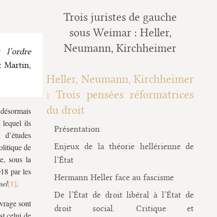
Trois juristes de gauche
sous Weimar : Heller,
Neumann, Kirchheimer
 l’ordre
& Martin,
Heller, Neumann, Kirchheimer
: Trois pensées réformatrices
du droit
 désormais
lequel ils
Présentation
d’études
Enjeux de la théorie hellérienne de
olitique de
e, sous la
l’État
18 par les
Hermann Heller face au fascisme
nel
.
De l’État de droit libéral à l’État de
uvrage sont
droit social. Critique et
est celui de