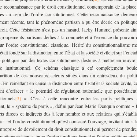
ne reconnaissance par le droit constitutionnel contemporain de la place
ues au sein de l’ordre constitutionnel. Cette reconnaissance demeure
ement récente, tant le phénomène partisan a pu être décrié en politiqu
droit. Cette résistance n’est pas un hasard. Jacky Hummel présente ains
groupements partisans dédiés à la conquête et à l’exercice du pouvoi
ur l’ordre constitutionnel classique. Hérité du constitutionnalisme m
était fondé sur la distinction entre l’État et la société civile et sur l’enc
 politique par des textes constitutionnels destinés à mettre en œuvre 
bre institutionnel. Ce schéma classique a été complètement boul
arition de ces nouveaux acteurs situés dans un entre-deux du polit
. En remettant en cause la distinction entre l’État et la société civile, c
ent d’effacer « le potentiel de régulation rationnelle que possédaient
utionnels
». C’est à cette rencontre entre les partis politiques 
nt, le « système de partis », défini par Jean-Marie Denquin comme « 
ets directs et indirects dus à leur nombre et aux relations qui s’établi
 – et l’ordre constitutionnel qu’est consacré l’ouvrage, invitant ainsi l
ntreprise de dévoilement du droit constitutionnel qui permet de prendr
ractions existantes entre l’ordre juridique formel et l’ordre politique réel