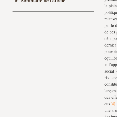
Sommaire de l'article
la plei
politiq
Approche par les auteurs
relativ
Les précurseurs
par le 
Les philosophes
de ces 
La doctrine constitutionnelle
défi po
Approche par États
dernier 
Les États-Unis
pouvoir
équili
L’Europe continentale
« l’app
L’Europe du nord
social »
⁂
risquai
constit
largeme
des eff
eux
»
une « e
des inte