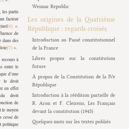
Weimar Republic
les partis
 un facteur
Les origines de la Quatrième
inel
».
République : regards croisés
nfluence de
Introduction au Passé constitutionnel
e dans des
loie
».
de la France
Libres propos sur la constitution
e recours à
ns entre le
future
rique d’une
À propos de la Constitution de la IVe
r le droit
République
t en effet
du droit
Introduction à la réédition partielle de
fonction de
R. Aron et F. Cleirens, Les Français
nt le moyen
devant la constitution (1945)
ns cesse de
Quelques mots sur les textes publiés
t politique