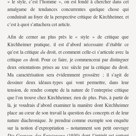
« le style, c’est l’homme », on est fondé à chercher dans cet
amalgame de tendances concurrentes quelque chose qui
conduirait au foyer de la perspective critique de Kirchheimer, et
c’est à quoi s’attachera cet article.
Afin de cerner au plus près le « style » de critique que
Kirchheimer pratique, il est d’abord nécessaire d’établir ce
qu’est la critique
du
droit, et comment celle-ci s’articule avec la
critique
en
droit. Pour ce faire, je commencerai par distinguer
deux orientations prises au
xx
e siècle par la critique du droit.
Ma caractérisation sera évidemment grossière ; il s’agit de
dessiner deux idéaux-types qui vont permettre, dans leur
tension, de rendre compte de la nature de l’entreprise critique
que l’on trouve chez Kirchheimer, rien de plus. Puis, à partir de
là, je voudrais d’abord examiner la manière dont Kirchheimer
place au cœur de son travail la question des concepts et de leur
nature diachronique. Je prendrai comme exemple son enquête
sur la notion d’expropriation – notamment son petit ouvrage
Die Grenzen der Enteignung
(1930) dont l’intérêt est surtout