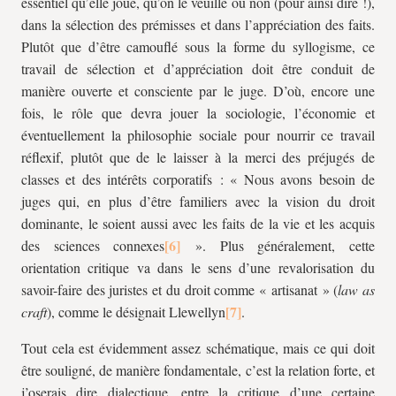
essentiel qu’elle joue, qu’on le veuille ou non (pour ainsi dire !),
dans la sélection des prémisses et dans l’appréciation des faits.
Plutôt que d’être camouflé sous la forme du syllogisme, ce
travail de sélection et d’appréciation doit être conduit de
manière ouverte et consciente par le juge. D’où, encore une
fois, le rôle que devra jouer la sociologie, l’économie et
éventuellement la philosophie sociale pour nourrir ce travail
réflexif, plutôt que de le laisser à la merci des préjugés de
classes et des intérêts corporatifs : « Nous avons besoin de
juges qui, en plus d’être familiers avec la vision du droit
dominante, le soient aussi avec les faits de la vie et les acquis
des sciences connexes
». Plus généralement, cette
orientation critique va dans le sens d’une revalorisation du
savoir-faire des juristes et du droit comme « artisanat » (
law as
craft
), comme le désignait Llewellyn
.
Tout cela est évidemment assez schématique, mais ce qui doit
être souligné, de manière fondamentale, c’est la relation forte, et
j’oserais dire dialectique, entre la critique d’une certaine