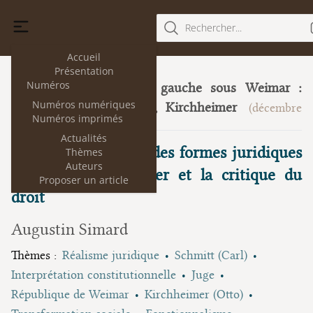
Rechercher...
Accueil
Présentation
Numéros
Trois juristes de gauche sous Weimar :
23
Numéros numériques
Heller, Neumann, Kirchheimer
(décembre
Numéros imprimés
2019)
Actualités
« La force d’inertie des formes juridiques
Thèmes
Auteurs
» : Otto Kirchheimer et la critique du
Proposer un article
droit
Augustin Simard
Thèmes :
Réalisme juridique
Schmitt (Carl)
Interprétation constitutionnelle
Juge
République de Weimar
Kirchheimer (Otto)