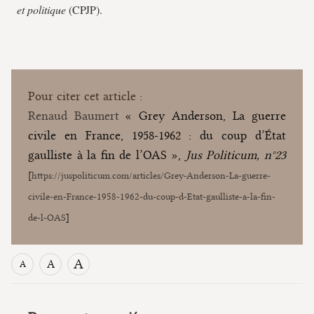
et politique
(CPJP).
Pour citer cet article :
Renaud Baumert
« Grey Anderson, La guerre
civile en France, 1958-1962 : du coup d’État
gaulliste à la fin de l’OAS »,
Jus Politicum, n°23
[
https://juspoliticum.com/articles/Grey-Anderson-La-guerre-
civile-en-France-1958-1962-du-coup-d-Etat-gaulliste-a-la-fin-
de-l-OAS
]
A
A
A