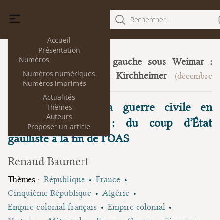
Rechercher...
Accueil
Présentation
Numéros
Trois juristes de gauche sous Weimar :
23
Numéros numériques
Heller, Neumann, Kirchheimer
(décembre
Numéros imprimés
2019)
Actualités
Grey Anderson, La guerre civile en
Thèmes
Auteurs
France, 1958-1962 : du coup d’État
Proposer un article
gaulliste à la fin de l’OAS
Renaud Baumert
Thèmes :
République
France
Cinquième République
Algérie
Empire colonial français
Empire colonial