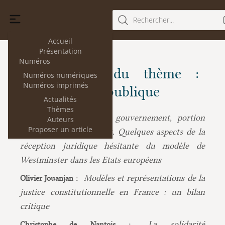
Rechercher...
Accueil
Présentation
Numéros
Les articles du thème :
Numéros numériques
Numéros imprimés
Cinquième République
Actualités
Thèmes
Le gouvernement, portion
Armel Le Divellec :
Auteurs
Proposer un article
dirigeante du Parlement. Quelques aspects de la
réception juridique hésitante du modèle de
Westminster dans les Etats européens
Modèles et représentations de la
Olivier Jouanjan :
justice constitutionnelle en France : un bilan
critique
La solidarité
Christophe de Nantois :